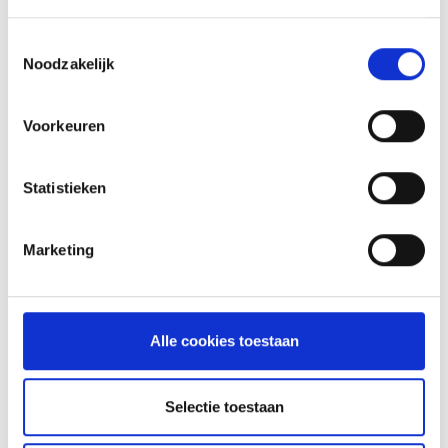
Toestemmingsselectie
Noodzakelijk
Voorkeuren
Statistieken
Marketing
GLÜHWEIN VAN DE MASTER
TOUCH UIT DE DUTCH OVEN
Alle cookies toestaan
RECEPT
Selectie toestaan
ASSORTIMENT