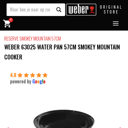
0
RESERVE SMOKEY MOUNTAIN 57CM
WEBER 63025 WATER PAN 57CM SMOKEY MOUNTAIN
COOKER
4.8
powered by
G
o
o
g
l
e