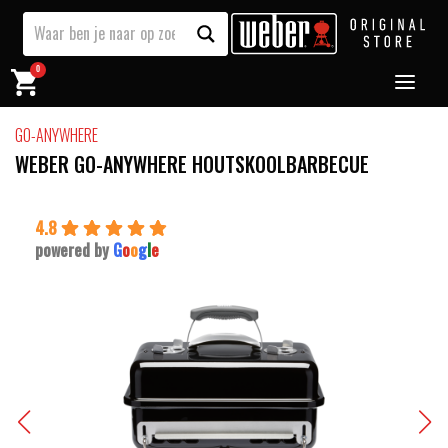
0
GO-ANYWHERE
WEBER GO-ANYWHERE HOUTSKOOLBARBECUE
4.8
powered by
G
o
o
g
l
e