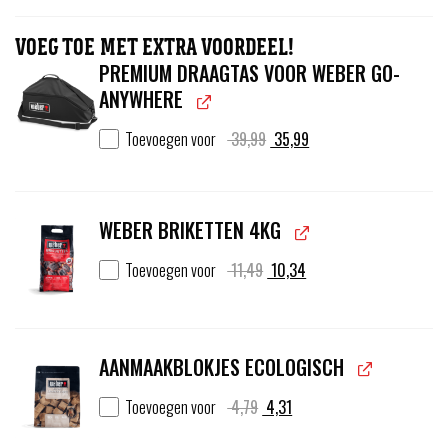
VOEG TOE MET EXTRA VOORDEEL!
PREMIUM DRAAGTAS VOOR WEBER GO-
ANYWHERE
Oorspronkelijke
Huidige
Toevoegen voor
39,99
35,99
prijs
prijs
was:
is:
39,99.
35,99.
WEBER BRIKETTEN 4KG
Oorspronkelijke
Huidige
Toevoegen voor
11,49
10,34
prijs
prijs
was:
is:
11,49.
10,34.
AANMAAKBLOKJES ECOLOGISCH
Oorspronkelijke
Huidige
Toevoegen voor
4,79
4,31
prijs
prijs
was:
is: