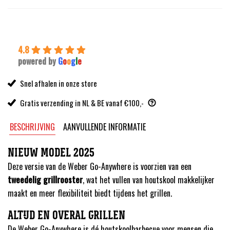
4,79.
4,31.
4.8
powered by
G
o
o
g
l
e
Snel afhalen in onze store
Gratis verzending in NL & BE vanaf €100,-
BESCHRIJVING
AANVULLENDE INFORMATIE
NIEUW MODEL 2025
Deze versie van de Weber Go-Anywhere is voorzien van een
tweedelig grillrooster
, wat het vullen van houtskool makkelijker
maakt en meer flexibiliteit biedt tijdens het grillen.
ALTIJD EN OVERAL GRILLEN
De Weber Go-Anywhere is dé houtskoolbarbecue voor mensen die