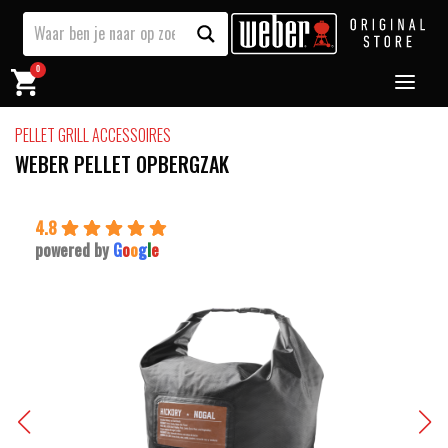
0
PELLET GRILL ACCESSOIRES
WEBER PELLET OPBERGZAK
4.8
powered by
G
o
o
g
l
e