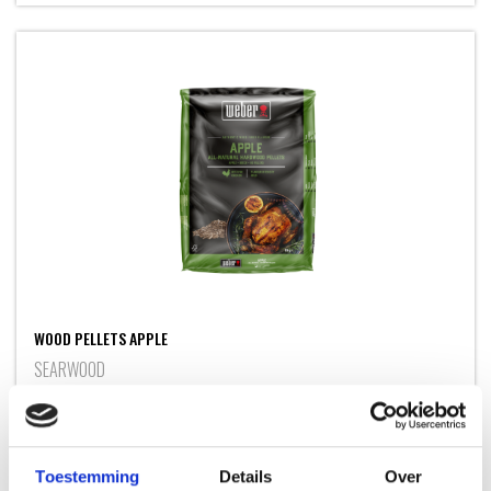
prijs
prijs
was:
is:
29,99.
19,99.
WOOD PELLETS APPLE
SEARWOOD
21,99
Toestemming
Details
Over