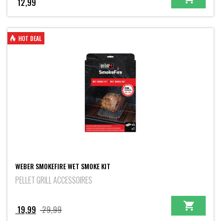
12,99
HOT DEAL
WEBER SMOKEFIRE WET SMOKE KIT
PELLET GRILL ACCESSOIRES
Oorspronkelijke
Huidige
19,99
29,99