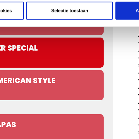
ookies
Selectie toestaan
A
IS 2
ER SPECIAL
MERICAN STYLE
APAS