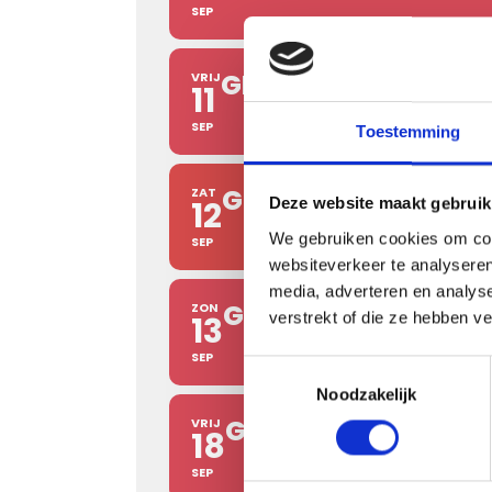
SEP
GRILL ACADEMY: AM
VRIJ
11
SEP
Toestemming
GRILL ACADEMY: AR
ZAT
12
Deze website maakt gebruik
We gebruiken cookies om cont
SEP
websiteverkeer te analyseren
media, adverteren en analys
GRILL ACADEMY: M
ZON
verstrekt of die ze hebben v
13
SEP
Toestemmingsselectie
Noodzakelijk
GRILL ACADEMY: 
VRIJ
18
SEP