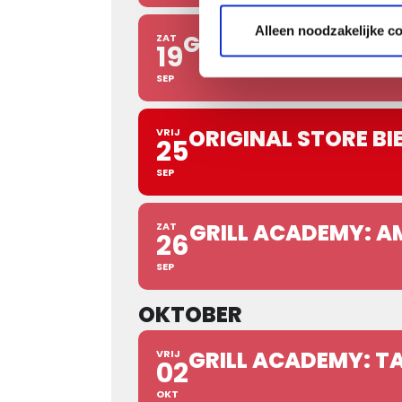
Alleen noodzakelijke c
GRILL ACADEMY: BAS
ZAT
19
SEP
ORIGINAL STORE BI
VRIJ
25
SEP
GRILL ACADEMY: A
ZAT
26
SEP
OKTOBER
GRILL ACADEMY: T
VRIJ
02
OKT