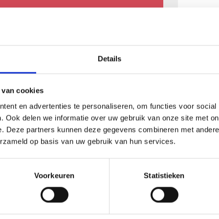
ERICAN STYLE
Details
T OF CHARCOAL GRILLING
 van cookies
ent en advertenties te personaliseren, om functies voor social
. Ook delen we informatie over uw gebruik van onze site met on
e. Deze partners kunnen deze gegevens combineren met andere i
EDITERRAAN
erzameld op basis van uw gebruik van hun services.
Voorkeuren
Statistieken
GASBARBECUE WORKSHOP