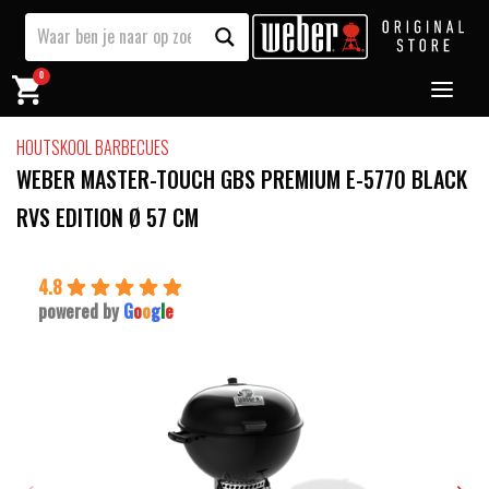
0
HOUTSKOOL BARBECUES
WEBER MASTER-TOUCH GBS PREMIUM E-5770 BLACK
RVS EDITION Ø 57 CM
4.8
powered by
G
o
o
g
l
e