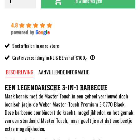
was:
is:
In winkelwagen
399,00.
349,00.
4.8
powered by
G
o
o
g
l
e
Snel afhalen in onze store
Gratis verzending in NL & BE vanaf €100,-
BESCHRIJVING
AANVULLENDE INFORMATIE
EEN LEGENDARISCHE 3-IN-1 BARBECUE
Maak kennis met de Master Touch in een geheel vernieuwd doch
iconisch jasje: de Weber Master-Touch Premium E-5770 Black.
Deze barbecue combineert de kracht, mogelijkheden en het gemak
van een standaard Master Touch, maar geeft je net dat ene beetje
extra mogelijkheden.