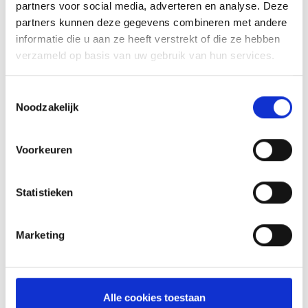
partners voor social media, adverteren en analyse. Deze
partners kunnen deze gegevens combineren met andere
informatie die u aan ze heeft verstrekt of die ze hebben
RAPIDFIRE BRIKETTENSTARTERSET
verzameld op basis van uw gebruik van hun services.
BRIKETTENSTARTERS
32,99
Meer informatie
Toestemmingsselectie
Noodzakelijk
Voorkeuren
Statistieken
Marketing
Alle cookies toestaan