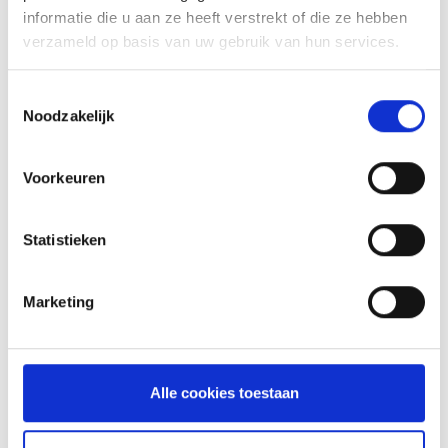
informatie die u aan ze heeft verstrekt of die ze hebben
CRAFTED DUBBELZIJDIGE SEAR GRATE
verzameld op basis van uw gebruik van hun services.
CRAFTED - NIEUW
Toestemmingsselectie
Noodzakelijk
99,99
Voorkeuren
Statistieken
Marketing
Alle cookies toestaan