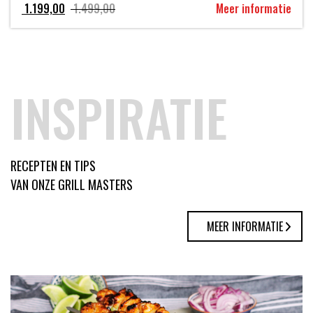
Oorspronkelijke
Huidige
1.199,00
1.499,00
Meer informatie
prijs
prijs
was:
is:
1.499,00.
1.199,00.
INSPIRATIE
RECEPTEN EN TIPS
VAN ONZE GRILL MASTERS
MEER INFORMATIE