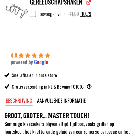
GEREEDSCHAPSHAKEN
Oorspronkelijke
Huidige
Toevoegen voor
11,99
10,79
prijs
prijs
was:
is:
11,99.
10,79.
4.8
powered by
G
o
o
g
l
e
Snel afhalen in onze store
Gratis verzending in NL & BE vanaf €100,-
BESCHRIJVING
AANVULLENDE INFORMATIE
GROOT, GROTER… MASTER TOUCH!
Sommige klassiekers blijven altijd tijdloos, zoals grillen op
houtskool, het knetterende geluid van een zomerse barbecue en het