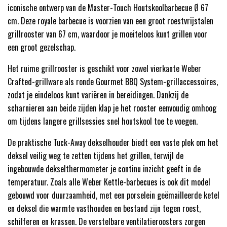
iconische ontwerp van de Master-Touch Houtskoolbarbecue Ø 67
cm. Deze royale barbecue is voorzien van een groot roestvrijstalen
grillrooster van 67 cm, waardoor je moeiteloos kunt grillen voor
een groot gezelschap.
Het ruime grillrooster is geschikt voor zowel vierkante Weber
Crafted-grillware als ronde Gourmet BBQ System-grillaccessoires,
zodat je eindeloos kunt variëren in bereidingen. Dankzij de
scharnieren aan beide zijden klap je het rooster eenvoudig omhoog
om tijdens langere grillsessies snel houtskool toe te voegen.
De praktische Tuck-Away dekselhouder biedt een vaste plek om het
deksel veilig weg te zetten tijdens het grillen, terwijl de
ingebouwde dekselthermometer je continu inzicht geeft in de
temperatuur. Zoals alle Weber Kettle-barbecues is ook dit model
gebouwd voor duurzaamheid, met een porselein geëmailleerde ketel
en deksel die warmte vasthouden en bestand zijn tegen roest,
schilferen en krassen. De verstelbare ventilatieroosters zorgen