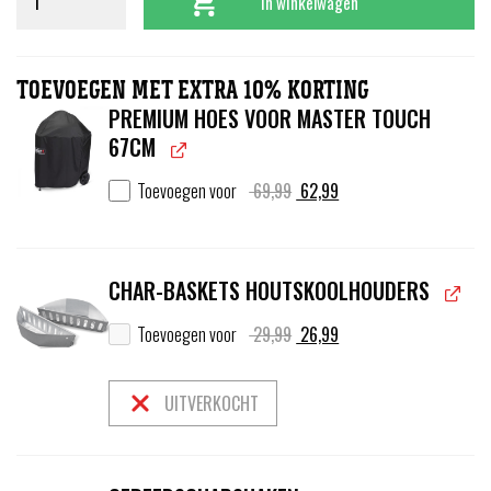
In winkelwagen
TOEVOEGEN MET EXTRA 10% KORTING
PREMIUM HOES VOOR MASTER TOUCH
67CM
Oorspronkelijke
Huidige
Toevoegen voor
69,99
62,99
prijs
prijs
was:
is:
69,99.
62,99.
CHAR-BASKETS HOUTSKOOLHOUDERS
Oorspronkelijke
Huidige
Toevoegen voor
29,99
26,99
prijs
prijs
was:
is:
29,99.
26,99.
UITVERKOCHT