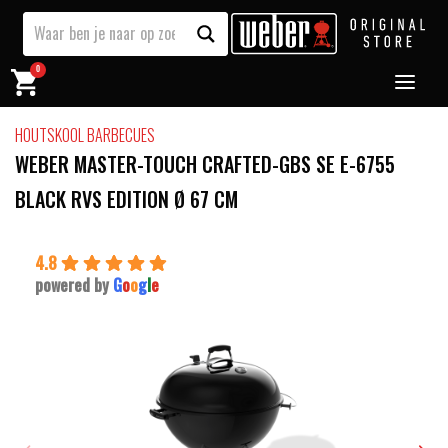
0
HOUTSKOOL BARBECUES
WEBER MASTER-TOUCH CRAFTED-GBS SE E-6755
BLACK RVS EDITION Ø 67 CM
4.8
powered by
G
o
o
g
l
e