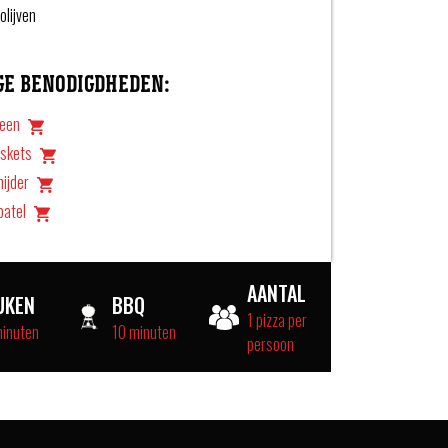
olijven
GE BENODIGDHEDEN:
teen
askets
nijder
patel
AANTAL
UKEN
BBQ
1 pizza per
minuten
10 minuten
persoon