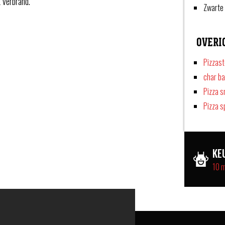
 verbrand.
Zwarte 
OVERI
Pizzas
char b
Pizza s
Pizza s
KE
10 