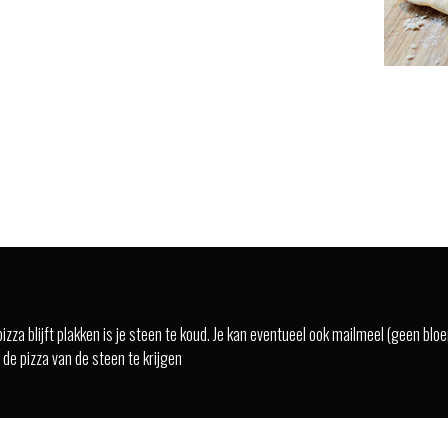
 pizza blijft plakken is je steen te koud. Je kan eventueel ook mailmeel (geen bl
de pizza van de steen te krijgen