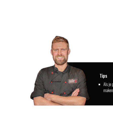
Tips
Als je
maken 