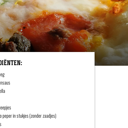
DIËNTEN:
eeg
ensaus
ella
reepjes
o peper in stukjes (zonder zaadjes)
s