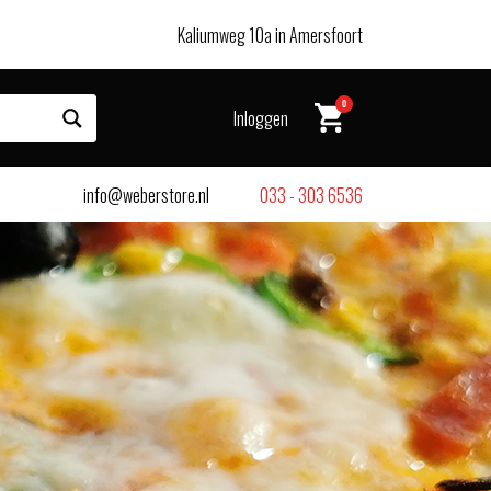
Kaliumweg 10a in Amersfoort
0
Inloggen
info@weberstore.nl
033 - 303 6536