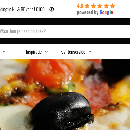
4.8
ding in NL & BE vanaf €100,-
powered by
G
o
o
g
l
e
Inspiratie
Klantenservice