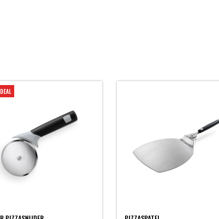
DEAL
R PIZZASNIJDER
PIZZASPATEL