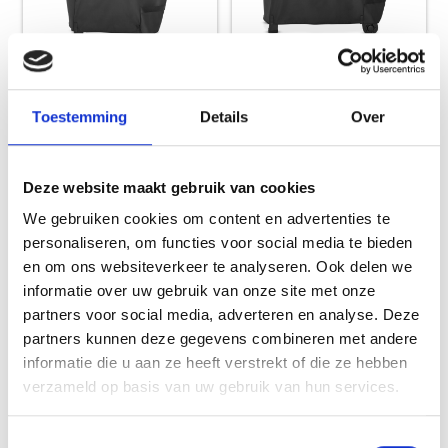
PREMIUM HOES SEARWOOD
PREMIUM HOES SEARWOOD
XL
Toestemming
Details
Over
SEARWOOD
SEARWOOD
Deze website maakt gebruik van cookies
69,99
89,99
We gebruiken cookies om content en advertenties te
personaliseren, om functies voor social media te bieden
HOT DEAL
en om ons websiteverkeer te analyseren. Ook delen we
informatie over uw gebruik van onze site met onze
partners voor social media, adverteren en analyse. Deze
partners kunnen deze gegevens combineren met andere
informatie die u aan ze heeft verstrekt of die ze hebben
verzameld op basis van uw gebruik van hun services.
Toestemmingsselectie