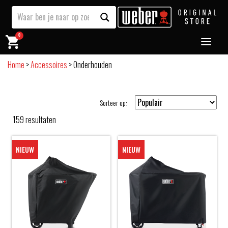
0
Home
>
Accessoires
>
Onderhouden
Sorteer op:
159
resultaten
NIEUW
NIEUW