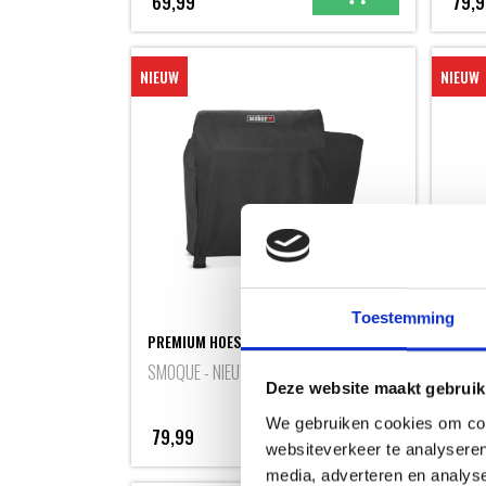
69,99
79,9
NIEUW
NIEUW
PREMI
Toestemming
Q2100
PREMIUM HOES SMOQUE XL
ONDE
SMOQUE - NIEUW
Q SER
Deze website maakt gebruik
We gebruiken cookies om cont
79,99
59,
websiteverkeer te analyseren
media, adverteren en analys