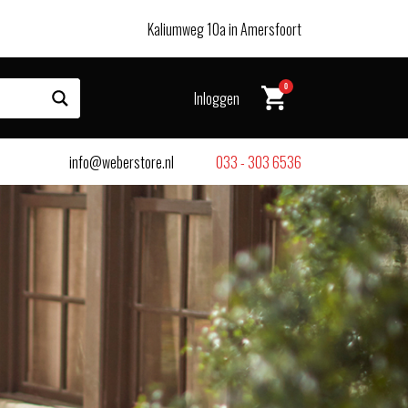
Kaliumweg 10a in Amersfoort
0
Inloggen
info@weberstore.nl
033 - 303 6536