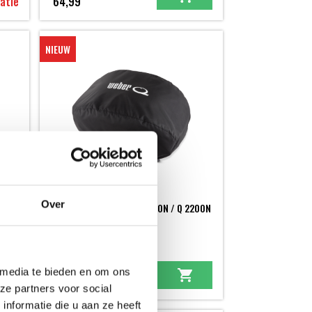
atie
64,99
NIEUW
Over
PREMIUM HOES VOOR Q 2100N / Q 2200N
/ Q 2800N+
Q SERIE - NIEUW
 media te bieden en om ons
34,99
ze partners voor social
nformatie die u aan ze heeft