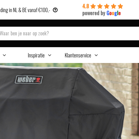
4.8
ding in NL & BE vanaf €100,-
powered by
G
o
o
g
l
e
Inspiratie
Klantenservice