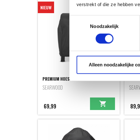
verstrekt of die ze hebben v
NIEUW
NIEUW
Toestemmingsselectie
Noodzakelijk
Alleen noodzakelijke c
PREMIUM HOES SEARWOOD
PREMI
SEARWOOD
SEAR
69,99
89,