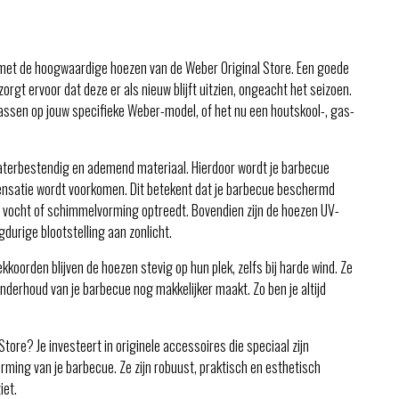
et de hoogwaardige hoezen van de Weber Original Store. Een goede
rgt ervoor dat deze er als nieuw blijft uitzien, ongeacht het seizoen.
assen op jouw specifieke Weber-model, of het nu een houtskool-, gas-
terbestendig en ademend materiaal. Hierdoor wordt je barbecue
densatie wordt voorkomen. Dit betekent dat je barbecue beschermd
er vocht of schimmelvorming optreedt. Bovendien zijn de hoezen UV-
gdurige blootstelling aan zonlicht.
kkoorden blijven de hoezen stevig op hun plek, zelfs bij harde wind. Ze
onderhoud van je barbecue nog makkelijker maakt. Zo ben je altijd
re? Je investeert in originele accessoires die speciaal zijn
ing van je barbecue. Ze zijn robuust, praktisch en esthetisch
iet.