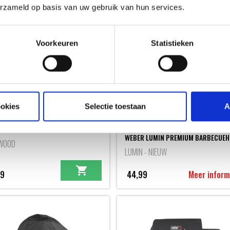
erzameld op basis van uw gebruik van hun services.
Voorkeuren
Statistieken
ookies
Selectie toestaan
A
UM HOES SEARWOOD XL
WEBER LUMIN PREMIUM BARBECUEH
WOOD
LUMIN - NIEUW
99
44,99
Meer inform