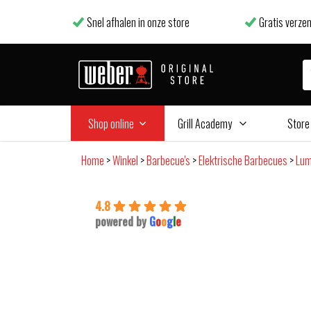
Snel afhalen in onze store
Gratis verzen
Shop online
Grill Academy
Store
Home
>
Winkel
>
Barbecue's
>
Elektrische Barbecues
>
Lum
4.8
powered by
G
o
o
g
l
e