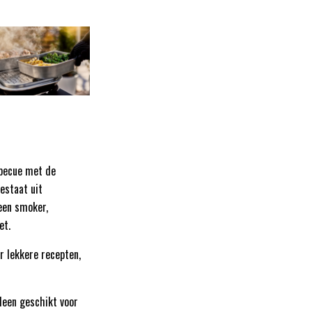
becue met de
estaat uit
een smoker,
et.
r lekkere recepten,
leen geschikt voor