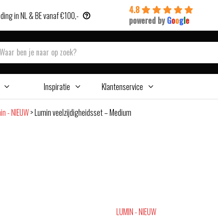
4.8
ding in NL & BE vanaf €100,-
powered by
G
o
o
g
l
e
Inspiratie
Klantenservice
in - NIEUW
>
Lumin veelzijdigheidsset – Medium
LUMIN - NIEUW