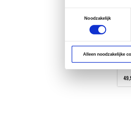
Toestemmingsselectie
Noodzakelijk
WEBE
BARB
Alleen noodzakelijke c
REIN
49,