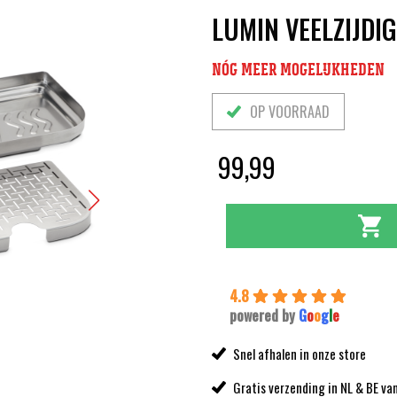
LUMIN VEELZIJDI
NÓG MEER MOGELIJKHEDEN
OP VOORRAAD
99,99
4.8
powered by
G
o
o
g
l
e
Snel afhalen in onze store
Gratis verzending in NL & BE va