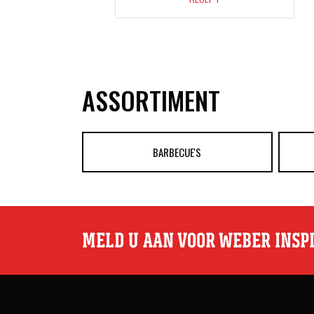
ASSORTIMENT
BARBECUE'S
MELD U AAN VOOR WEBER INSP