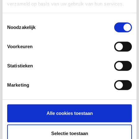
verzameld op basis van uw gebruik van hun services.
INSPIRATIE
Toestemmingsselectie
Noodzakelijk
Voorkeuren
RECEPTEN EN TIPS
VAN ONZE GRILL MASTERS
Statistieken
MEER INFORMATIE
Marketing
Alle cookies toestaan
Selectie toestaan