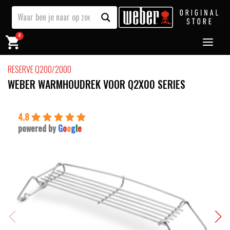
0
RESERVE Q200/2000
WEBER WARMHOUDREK VOOR Q2X00 SERIES
4.8
powered by
G
o
o
g
l
e