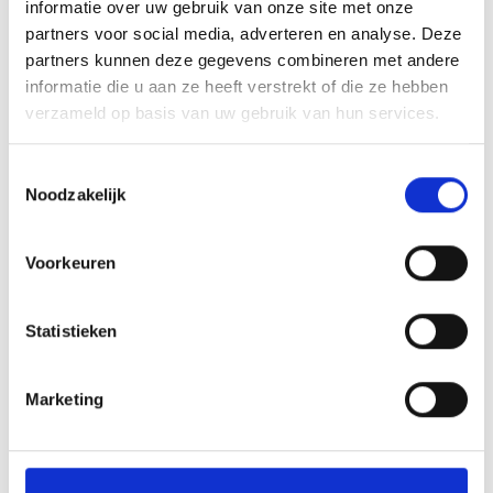
informatie over uw gebruik van onze site met onze
BARBECUEWANT
partners voor social media, adverteren en analyse. Deze
HANDSCHOENEN
partners kunnen deze gegevens combineren met andere
informatie die u aan ze heeft verstrekt of die ze hebben
verzameld op basis van uw gebruik van hun services.
17,99
Toestemmingsselectie
Noodzakelijk
Voorkeuren
INSPIRATIE
Statistieken
RECEPTEN EN TIPS
Marketing
VAN ONZE GRILL MASTERS
MEER INFORMATIE