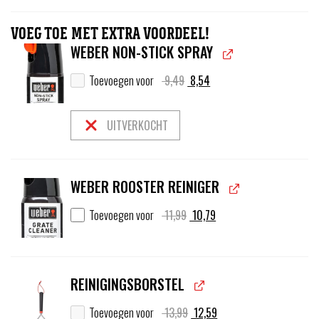
VOEG TOE MET EXTRA VOORDEEL!
WEBER NON-STICK SPRAY
Oorspronkelijke
Huidige
Toevoegen voor
9,49
8,54
prijs
prijs
was:
is:
9,49.
8,54.
UITVERKOCHT
WEBER ROOSTER REINIGER
Oorspronkelijke
Huidige
Toevoegen voor
11,99
10,79
prijs
prijs
was:
is:
11,99.
10,79.
REINIGINGSBORSTEL
Oorspronkelijke
Huidige
Toevoegen voor
13,99
12,59