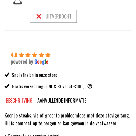
prijs
prijs
was:
is:
13,99.
12,59.
UITVERKOCHT
4.8
powered by
G
o
o
g
l
e
Snel afhalen in onze store
Gratis verzending in NL & BE vanaf €100,-
BESCHRIJVING
AANVULLENDE INFORMATIE
Keer je steaks, vis of groente probleemloos met deze stevige tang.
Hij is compact op te bergen en kan gewoon in de vaatwasser.