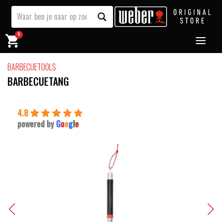
0
BARBECUETOOLS
BARBECUETANG
4.8
powered by
G
o
o
g
l
e