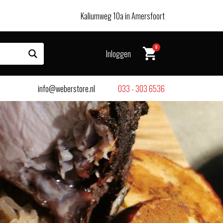
Kaliumweg 10a in Amersfoort
0
Inloggen
info@weberstore.nl
033 - 303 6536