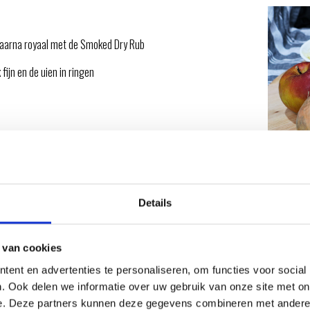
daarna royaal met de Smoked Dry Rub
fijn en de uien in ringen
Details
 van cookies
cte hitte van 180 graden. Plaats de karbonade
ent en advertenties te personaliseren, om functies voor social
 Connect in het midden van het vlees.
. Ook delen we informatie over uw gebruik van onze site met on
e. Deze partners kunnen deze gegevens combineren met andere i
te strooien. Als je een gas barbecue hebt gebruik dan