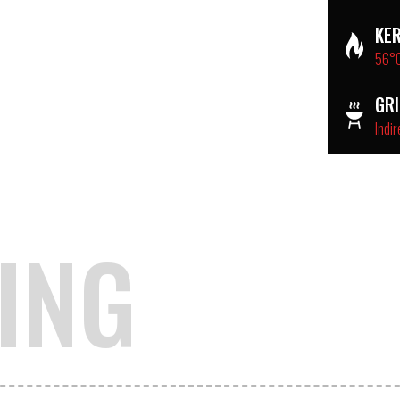
KE
56°
GR
Indir
ING