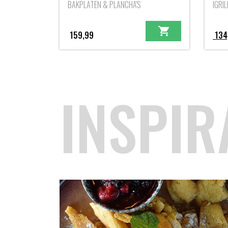
BAKPLATEN & PLANCHA'S
IGRI
159,99
134
INSPIR