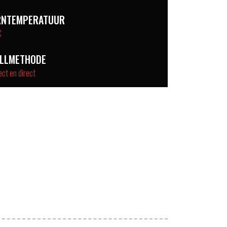
RNTEMPERATUUR
C
ILLMETHODE
ect en direct