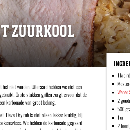
T ZUURKOOL
INGRE
1 kilo 
Moster
t het niet worden. Uiteraard hebben we niet een
Weber 
gebruikt. Grote stukken grillen zorgt ervoor dat de
2 goud
j een karbonade van groot belang.
500 gr
Deze Dry rub is niet alleen lekker kruidig, hij
1 ui
t varkensvlees. We hebben de karbonade gegaard
2 teent