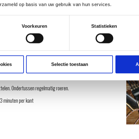
erzameld op basis van uw gebruik van hun services.
0 minuten)
aden.
Voorkeuren
Statistieken
arbecue of zijbrander (200 graden) en laat heet
 ze glazig zijn en voeg de knoflook toe.
ookies
Selectie toestaan
A
ud van de 2 flesjes bier toe.
ttelen. Ondertussen regelmatig roeren.
 3 minuten per kant