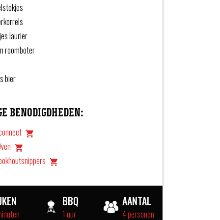
lstokjes
rkorrels
jes laurier
m roomboter
es bier
GE BENODIGDHEDEN:
connect
Oven
rookhoutsnippers
UKEN
BBQ
AANTAL
minuten
1 uur
4 personen