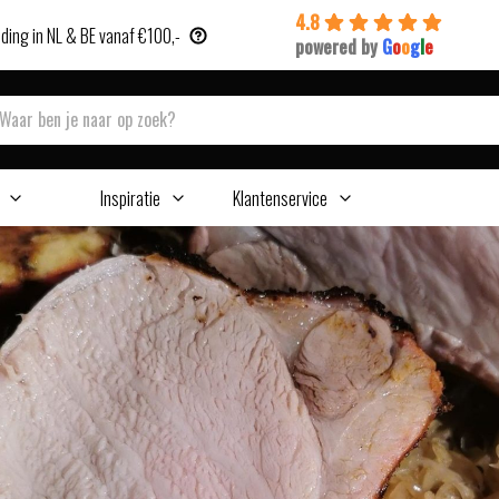
4.8
ding in NL & BE vanaf €100,-
powered by
G
o
o
g
l
e
Inspiratie
Klantenservice