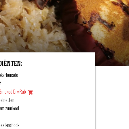
DIËNTEN:
ribkarbonade
d
Smoked Dry Rub
reinetten
am zuurkool
jes knoflook