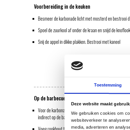
Voorbereiding in de keuken
Besmeer de karbonade licht met mosterd en bestrooi 
Spoel de zuurkool af onder de kraan en snijd de knoflook 
Snij de appel in dikke plakken. Bestrooi met kaneel
Toestemming
Op de barbecue
Deze website maakt gebruik
Voor de karbonade: Bereid een barbecue voor op indire
We gebruiken cookies om cont
indirect op de barbecue. Plaats de sensor van de Weber
websiteverkeer te analyseren
media, adverteren en analys
Voeg rookhout toe door de snippers direct op de kolen 