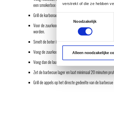
verstrekt of die ze hebben v
een smokerbox en wacht totdat deze gaat roken (20/3
Grill de karbonade naar een kerntemperatuur van 56 gr
Toestemmingsselectie
Noodzakelijk
Voor de zuurkool en appels: Zet een Dutch oven op de b
worden.
Smelt de boter in de pan en voeg de uien toe. Bak totdat
Voeg de zuurkool toe en bak kort mee.
Alleen noodzakelijke c
Voeg dan de laurierblaadjes, de kaneelstokjes en de inho
Zet de barbecue lager en laat minimaal 20 minuten pru
Grill de appels op het directe gedeelte van de barbecue