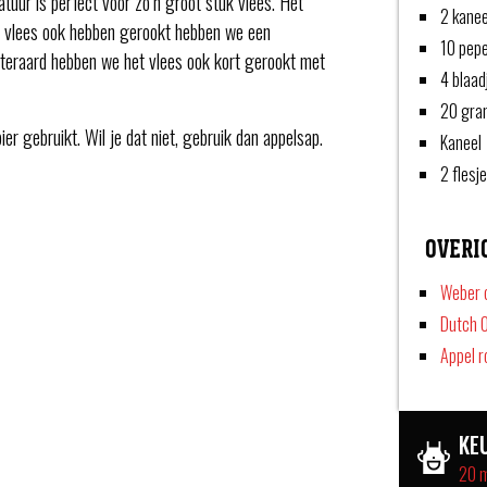
uur is perfect voor zo’n groot stuk vlees. Het
2 kanee
het vlees ook hebben gerookt hebben we een
10 pepe
iteraard hebben we het vlees ook kort gerookt met
4 blaad
20 gra
r gebruikt. Wil je dat niet, gebruik dan appelsap.
Kaneel
2 flesj
OVERI
Weber 
Dutch 
Appel 
KE
20 