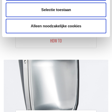
Selectie toestaan
BRANDERS VAN DE GENESIS II
Alleen noodzakelijke cookies
SCHOONMAKEN
HOW TO