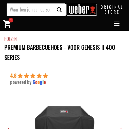
4
HOEZEN
PREMIUM BARBECUEHOES - VOOR GENESIS II 400
SERIES
4.8
powered by
G
o
o
g
l
e