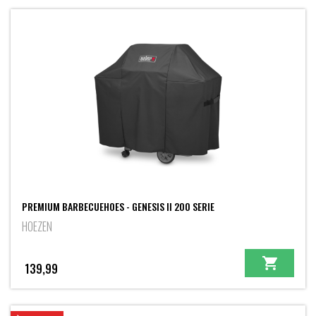
was:
is:
25,99.
19,99.
PREMIUM BARBECUEHOES - GENESIS II 200 SERIE
HOEZEN
139,99