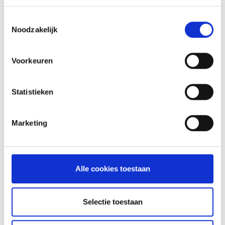
INSPIRATIE
Toestemmingsselectie
Noodzakelijk
RECEPTEN EN TIPS
Voorkeuren
VAN ONZE GRILL MASTERS
Statistieken
MEER INFORMATIE
Marketing
Alle cookies toestaan
Selectie toestaan