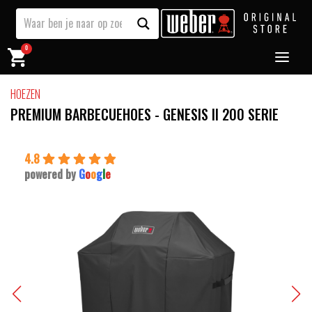
0
HOEZEN
PREMIUM BARBECUEHOES - GENESIS II 200 SERIE
4.8
powered by
G
o
o
g
l
e