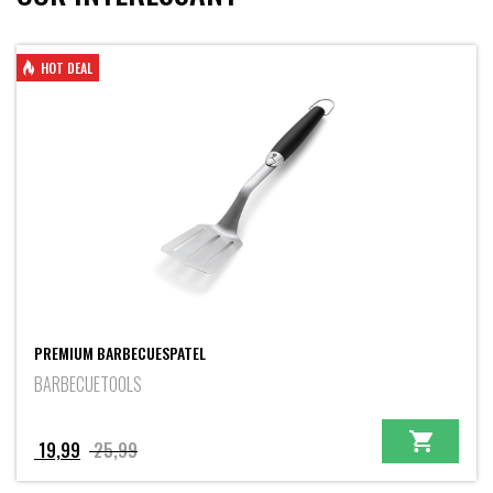
HOT DEAL
PREMIUM BARBECUESPATEL
BARBECUETOOLS
Oorspronkelijke
Huidige
19,99
25,99
prijs
prijs