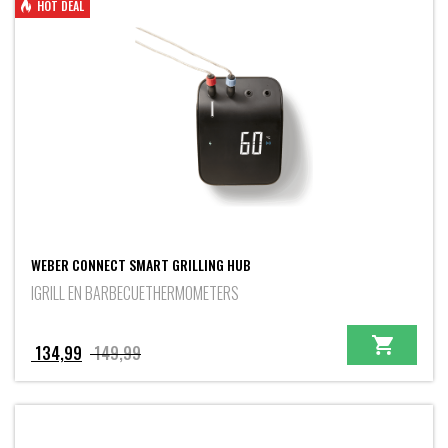
HOT DEAL
WEBER CONNECT SMART GRILLING HUB
IGRILL EN BARBECUETHERMOMETERS
Oorspronkelijke
Huidige
134,99
149,99
prijs
prijs
was:
is:
149,99.
134,99.