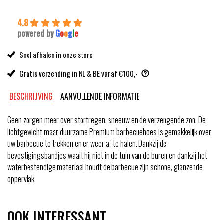
4.8
powered by
G
o
o
g
l
e
Snel afhalen in onze store
Gratis verzending in NL & BE vanaf €100,-
BESCHRIJVING
AANVULLENDE INFORMATIE
Geen zorgen meer over stortregen, sneeuw en de verzengende zon. De
lichtgewicht maar duurzame Premium barbecuehoes is gemakkelijk over
uw barbecue te trekken en er weer af te halen. Dankzij de
bevestigingsbandjes waait hij niet in de tuin van de buren en dankzij het
waterbestendige materiaal houdt de barbecue zijn schone, glanzende
oppervlak.
OOK INTERESSANT