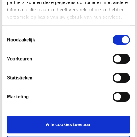
partners kunnen deze gegevens combineren met andere
PREMIUM HOES VOOR HOUTSKOOLBARBECUE'S VAN 57CM
informatie die u aan ze heeft verstrekt of die ze hebben
verzameld op basis van uw gebruik van hun services.
HOEZEN
Toestemmingsselectie
69,99
Noodzakelijk
Voorkeuren
Statistieken
Marketing
Alle cookies toestaan