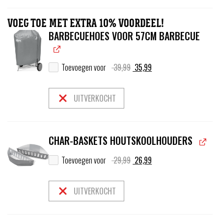
VOEG TOE MET EXTRA 10% VOORDEEL!
BARBECUEHOES VOOR 57CM BARBECUE
Oorspronkelijke
Huidige
Toevoegen voor
39,99
35,99
prijs
prijs
was:
is:
39,99.
35,99.
UITVERKOCHT
CHAR-BASKETS HOUTSKOOLHOUDERS
Oorspronkelijke
Huidige
Toevoegen voor
29,99
26,99
prijs
prijs
was:
is:
29,99.
26,99.
UITVERKOCHT