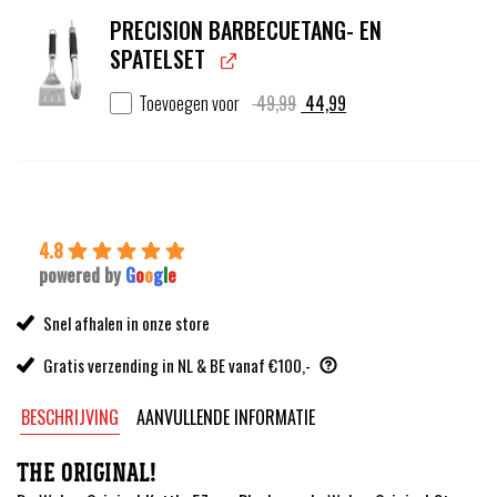
PRECISION BARBECUETANG- EN
SPATELSET
Oorspronkelijke
Huidige
Toevoegen voor
49,99
44,99
prijs
prijs
was:
is:
49,99.
44,99.
4.8
powered by
G
o
o
g
l
e
Snel afhalen in onze store
Gratis verzending in NL & BE vanaf €100,-
BESCHRIJVING
AANVULLENDE INFORMATIE
THE ORIGINAL!