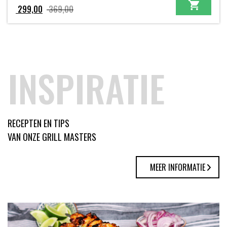
Oorspronkelijke
Huidige
299,00
369,00
prijs
prijs
was:
is:
369,00.
299,00.
INSPIRATIE
RECEPTEN EN TIPS
VAN ONZE GRILL MASTERS
MEER INFORMATIE