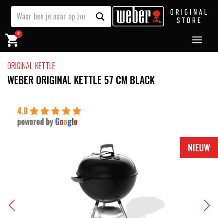
0
ORIGINAL-KETTLE
WEBER ORIGINAL KETTLE 57 CM BLACK
4.8
powered by
G
o
o
g
l
e
NIEUW