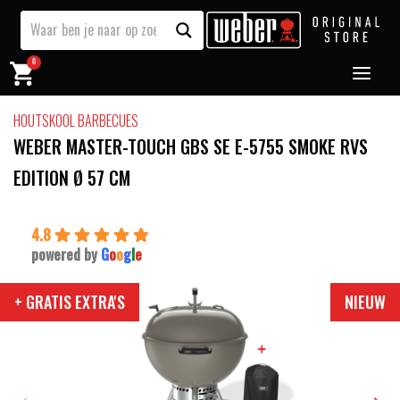
0
HOUTSKOOL BARBECUES
WEBER MASTER-TOUCH GBS SE E-5755 SMOKE RVS
EDITION Ø 57 CM
4.8
powered by
G
o
o
g
l
e
+ GRATIS EXTRA'S
NIEUW