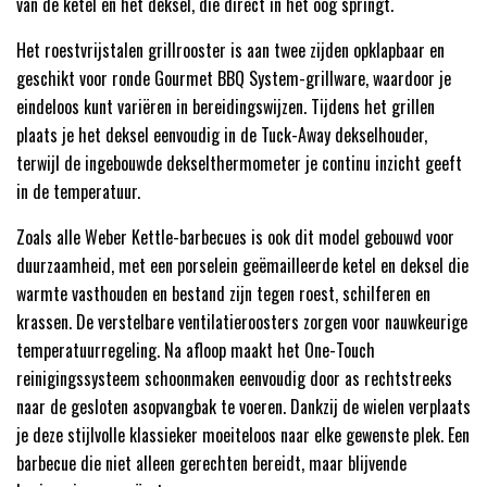
van de ketel en het deksel, die direct in het oog springt.
Het roestvrijstalen grillrooster is aan twee zijden opklapbaar en
geschikt voor ronde Gourmet BBQ System-grillware, waardoor je
eindeloos kunt variëren in bereidingswijzen. Tijdens het grillen
plaats je het deksel eenvoudig in de Tuck-Away dekselhouder,
terwijl de ingebouwde dekselthermometer je continu inzicht geeft
in de temperatuur.
Zoals alle Weber Kettle-barbecues is ook dit model gebouwd voor
duurzaamheid, met een porselein geëmailleerde ketel en deksel die
warmte vasthouden en bestand zijn tegen roest, schilferen en
krassen. De verstelbare ventilatieroosters zorgen voor nauwkeurige
temperatuurregeling. Na afloop maakt het One-Touch
reinigingssysteem schoonmaken eenvoudig door as rechtstreeks
naar de gesloten asopvangbak te voeren. Dankzij de wielen verplaats
je deze stijlvolle klassieker moeiteloos naar elke gewenste plek. Een
barbecue die niet alleen gerechten bereidt, maar blijvende