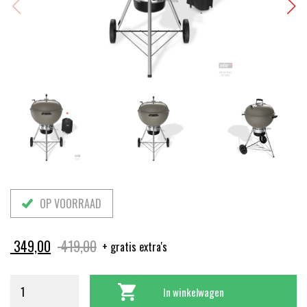
OP VOORRAAD
Oorspronkelijke
Huidige
349,00
419,00
+ gratis extra's
prijs
prijs
was:
is:
In winkelwagen