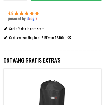
419,00.
349,00.
4.8
powered by
G
o
o
g
l
e
Snel afhalen in onze store
Gratis verzending in NL & BE vanaf €100,-
ONTVANG GRATIS EXTRA'S