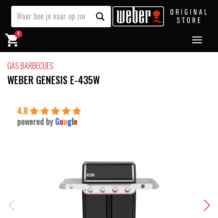
0
GAS BARBECUES
WEBER GENESIS E-435W
4.8
powered by
G
o
o
g
l
e