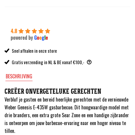
49,99.
44,99.
4.8
powered by
G
o
o
g
l
e
Snel afhalen in onze store
Gratis verzending in NL & BE vanaf €100,-
BESCHRIJVING
CREËER ONVERGETELIJKE GERECHTEN
Verbluf je gasten en bereid heerlijke gerechten met de vernieuwde
Weber Genesis E-435W gasbarbecue. Dit hoogwaardige model met
drie branders, een extra grote Sear Zone en een handige zijbrander
is ontworpen om jouw barbecue-ervaring naar een hoger niveau te
tillen.