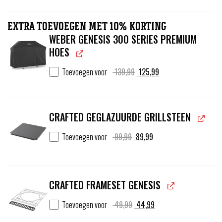
1.599,00.
1.399,00.
EXTRA TOEVOEGEN MET 10% KORTING
WEBER GENESIS 300 SERIES PREMIUM
HOES
Oorspronkelijke
Huidige
Toevoegen voor
139,99
125,99
prijs
prijs
was:
is:
139,99.
125,99.
CRAFTED GEGLAZUURDE GRILLSTEEN
Oorspronkelijke
Huidige
Toevoegen voor
99,99
89,99
prijs
prijs
was:
is:
99,99.
89,99.
CRAFTED FRAMESET GENESIS
Oorspronkelijke
Huidige
Toevoegen voor
49,99
44,99
prijs
prijs
was:
is: