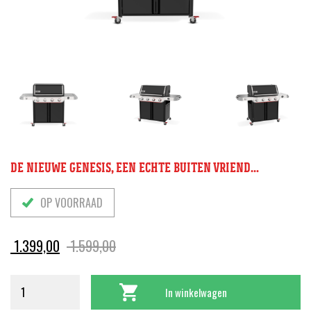
DE NIEUWE GENESIS, EEN ECHTE BUITEN VRIEND...
OP VOORRAAD
Oorspronkelijke
Huidige
1.399,00
1.599,00
prijs
prijs
was:
is:
In winkelwagen