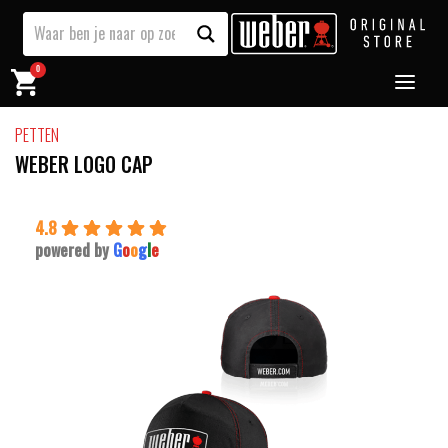
0
PETTEN
WEBER LOGO CAP
4.8
powered by
G
o
o
g
l
e