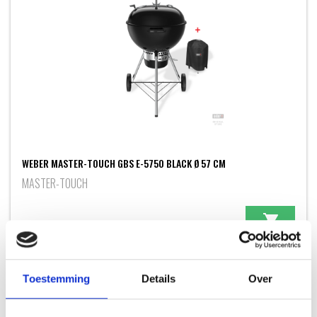
WEBER MASTER-TOUCH GBS E-5750 BLACK Ø 57 CM
MASTER-TOUCH
Oorspronkelijke
Huidige
299,00
369,00
prijs
prijs
was:
is:
369,00.
299,00.
Toestemming
Details
Over