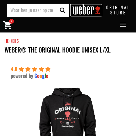
0
HOODIES
WEBER® THE ORIGINAL HOODIE UNISEX L/XL
4.8
powered by
G
o
o
g
l
e