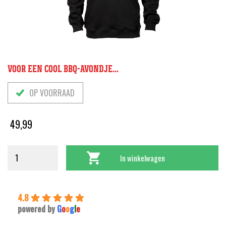
VOOR EEN COOL BBQ-AVONDJE...
OP VOORRAAD
49,99
In winkelwagen
4.8
powered by
G
o
o
g
l
e