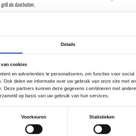
 grill als daarbuiten.
len en bieden een comfortabele pasvorm. Ze beschermen tegen zon
ssies of outdooractiviteiten. Dankzij het tijdloze en sportieve design
 Weber-producten en uitstekende kwaliteit. Of je nu op zoek bent naar
Details
Weber-liefhebber, binnen de categorie Petten vind je de perfecte
 van cookies
ent en advertenties te personaliseren, om functies voor social
. Ook delen we informatie over uw gebruik van onze site met on
e. Deze partners kunnen deze gegevens combineren met andere i
ATIE
erzameld op basis van uw gebruik van hun services.
RECEPTEN EN TIPS
Voorkeuren
Statistieken
VAN ONZE GRILL MASTERS