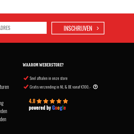
WAAROM WEBERSTORE?
Snel afhalen in onze store
turen
Gratis verzending in NL & BE vanaf €100,-
4.8
ing
powered by
G
o
o
g
l
e
eden
rden