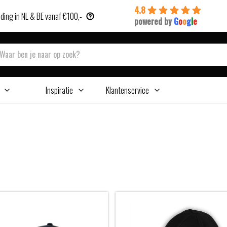
4.8
ding in NL & BE vanaf €100,-
powered by
G
o
o
g
l
e
Inspiratie
Klantenservice