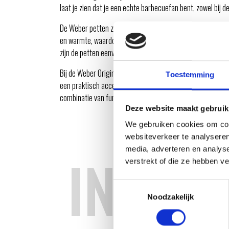
laat je zien dat je een echte barbecuefan bent, zowel bij de
De Weber petten zijn gemaakt van hoogwaardige materia
en warmte, waardoor ze perfect zijn voor lange barbecuese
zijn de petten eenvoudig te combineren met elke outfit.
Bij de Weber Original Store ben je verzekerd van originele
Toestemming
een praktisch accessoire of een stijlvol cadeau voor een 
combinatie van functionaliteit en uitstraling.
Deze website maakt gebruik
We gebruiken cookies om cont
websiteverkeer te analyseren
media, adverteren en analys
INSPIR
verstrekt of die ze hebben v
Toestemmingsselectie
Noodzakelijk