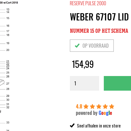
RESERVE PULSE 2000
WEBER 67107 LID 
NUMMER 15 OP HET SCHEMA
OP VOORRAAD
154,99
4.8
powered by
G
o
o
g
l
e
Snel afhalen in onze store