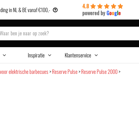
4.8
ding in NL & BE vanaf €100,-
powered by
G
o
o
g
l
e
Inspiratie
Klantenservice
voor elektrische barbecues
>
Reserve Pulse
>
Reserve Pulse 2000
>