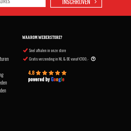
WAAROM WEBERSTORE?
Snel afhalen in onze store
turen
Gratis verzending in NL & BE vanaf €100,-
4.8
ing
powered by
G
o
o
g
l
e
eden
rden