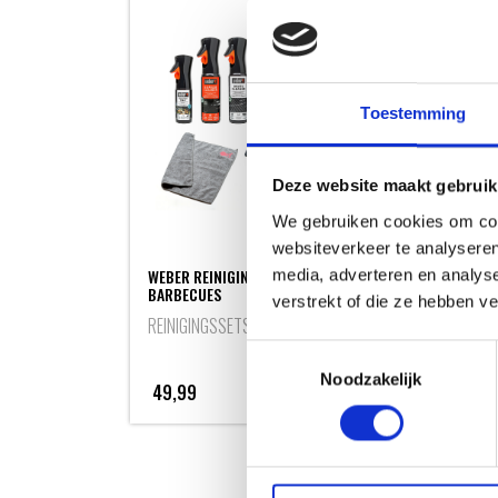
Toestemming
Deze website maakt gebruik
We gebruiken cookies om cont
websiteverkeer te analyseren
WEBER REINIGINGSSET VOOR Q & PULSE
media, adverteren en analys
BARBECUES
verstrekt of die ze hebben v
WEBE
REINIGINGSSETS
REIN
Toestemmingsselectie
Noodzakelijk
49,99
9,4