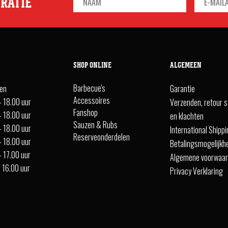
IRATIE
SHOP ONLINE
ALGEMEEN
Barbecue's
ten
Garantie
Accessoires
- 18.00 uur
Verzenden, retour s
Fanshop
- 18.00 uur
en klachten
Sauzen & Rubs
- 18.00 uur
International Shipp
Reserveonderdelen
- 18.00 uur
Betalingsmogelijkh
- 17.00 uur
Algemene voorwaa
- 16.00 uur
Privacy Verklaring