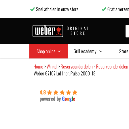
Snel afhalen in onze store
Gratis verzen
Shop online
Grill Academy
Store
Home
>
Winkel
>
Reserveonderdelen
>
Reserveonderdelen 
Weber 67107 Lid liner, Pulse 2000 ’18
4.8
powered by
G
o
o
g
l
e