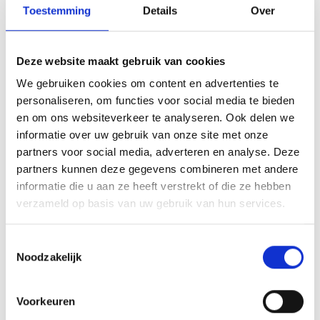
Toestemming
Details
Over
WEBER 66645 LID ASSEMBLY,
DARK GRAY, Q 240/2400,
Deze website maakt gebruik van cookies
EXPORT
WEBER 67047 CATCH PAN,
We gebruiken cookies om content en advertenties te
SPIRIT II, PULSE, TRAVELER
RESERVE WEBER Q SERIE
personaliseren, om functies voor social media te bieden
RESERVE PULSE 1000
ELEKTRISCH
en om ons websiteverkeer te analyseren. Ook delen we
informatie over uw gebruik van onze site met onze
14,99
179,99
partners voor social media, adverteren en analyse. Deze
partners kunnen deze gegevens combineren met andere
informatie die u aan ze heeft verstrekt of die ze hebben
verzameld op basis van uw gebruik van hun services.
Toestemmingsselectie
Noodzakelijk
Voorkeuren