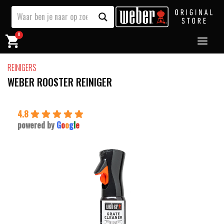
0
REINIGERS
WEBER ROOSTER REINIGER
4.8
powered by
G
o
o
g
l
e