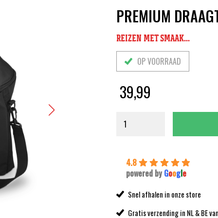
PREMIUM DRAAGT
REIZEN MET SMAAK...
OP VOORRAAD
39,99
4.8
powered by
G
o
o
g
l
e
Snel afhalen in onze store
Gratis verzending in NL & BE va