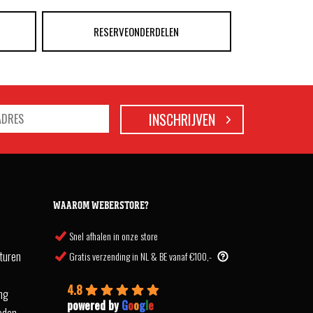
RESERVEONDERDELEN
WAAROM WEBERSTORE?
Snel afhalen in onze store
turen
Gratis verzending in NL & BE vanaf €100,-
4.8
ing
powered by
G
o
o
g
l
e