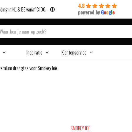
4.8
ding in NL & BE vanaf €100,-
powered by
G
o
o
g
l
e
Inspiratie
Klantenservice
remium draagtas voor Smokey Joe
SMOKEY JOE