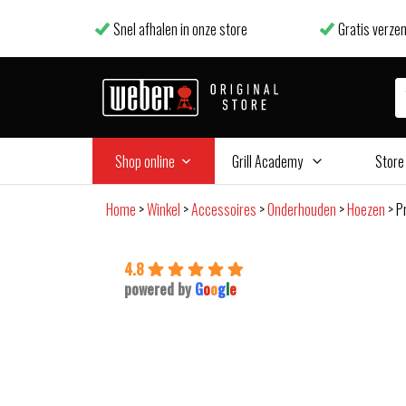
Snel afhalen in onze store
Gratis verzen
Shop online
Grill Academy
Store
Home
>
Winkel
>
Accessoires
>
Onderhouden
>
Hoezen
>
P
4.8
powered by
G
o
o
g
l
e