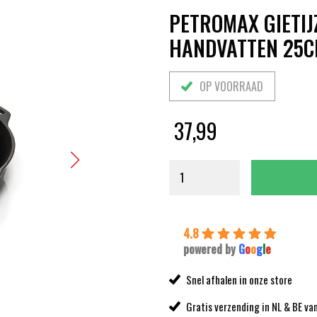
PETROMAX GIETIJ
HANDVATTEN 25
OP VOORRAAD
37,99
4.8
powered by
G
o
o
g
l
e
Snel afhalen in onze store
Gratis verzending in NL & BE va