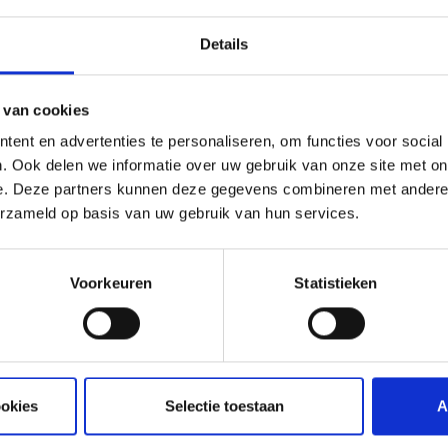
deze na elke keer
de laag die
Details
n. Tevens beschermd
dswax is zowel
n product als voor het
 van cookies
ent en advertenties te personaliseren, om functies voor social
. Ook delen we informatie over uw gebruik van onze site met on
e. Deze partners kunnen deze gegevens combineren met andere i
erzameld op basis van uw gebruik van hun services.
Voorkeuren
Statistieken
ookies
Selectie toestaan
A