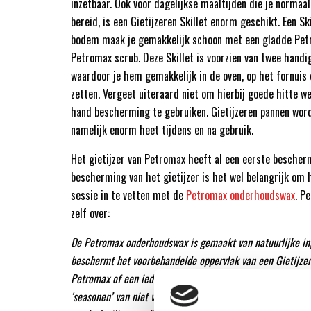
inzetbaar. Ook voor dagelijkse maaltijden die je normaa
bereid, is een Gietijzeren Skillet enorm geschikt. Een Sk
bodem maak je gemakkelijk schoon met een gladde Pet
Petromax scrub. Deze Skillet is voorzien van twee hand
waardoor je hem gemakkelijk in de oven, op het fornuis
zetten. Vergeet uiteraard niet om hierbij goede hitte 
hand bescherming te gebruiken. Gietijzeren pannen word
namelijk enorm heet tijdens en na gebruik.
Het gietijzer van Petromax heeft al een eerste bescher
bescherming van het gietijzer is het wel belangrijk om h
sessie in te vetten met de
Petromax onderhoudswax
. P
zelf over:
De Petromax onderhoudswax is gemaakt van natuurlijke in
beschermt het voorbehandelde oppervlak van een Gietijze
Petromax of een ieder ander gietijzeren kook product. Het 
‘seasonen’ van niet voorbehandelde oppervlakken van Dutc