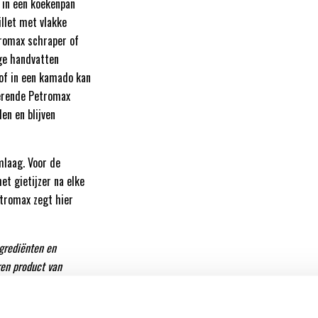
l in een koekenpan
illet met vlakke
romax schraper of
ige handvatten
 of in een kamado kan
werende Petromax
en en blijven
mlaag. Voor de
et gietijzer na elke
etromax zegt hier
grediënten en
ren product van
is ideaal voor het
h Ovens. De