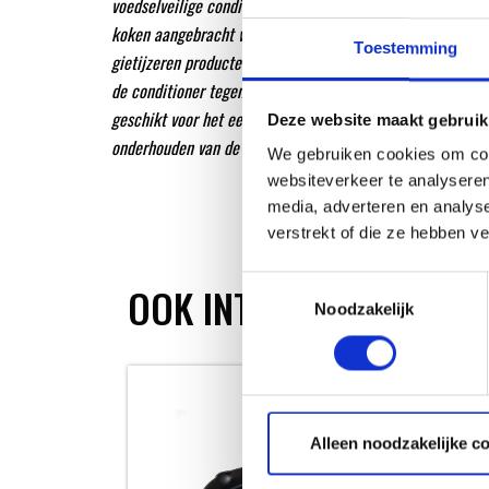
voedselveilige conditioner is het meest effectief wanneer 
koken aangebracht wordt. Het onderhoud de voor geseason
Toestemming
gietijzeren producten van Petromax van zichzelf al hebbe
de conditioner tegen roestvorming. De Petromax onderhou
geschikt voor het eerste keer ‘seasonen’ van een gietijzere
Deze website maakt gebruik
onderhouden van de bestande beschermlaag.
We gebruiken cookies om cont
websiteverkeer te analyseren
media, adverteren en analys
verstrekt of die ze hebben v
Toestemmingsselectie
OOK INTERESSANT
Noodzakelijk
Alleen noodzakelijke c