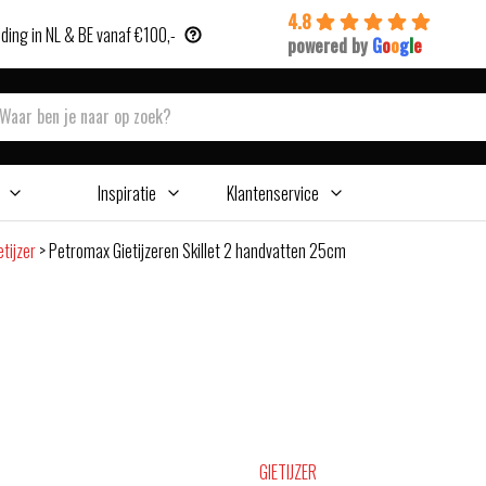
4.8
ding in NL & BE vanaf €100,-
powered by
G
o
o
g
l
e
Inspiratie
Klantenservice
etijzer
>
Petromax Gietijzeren Skillet 2 handvatten 25cm
GIETIJZER