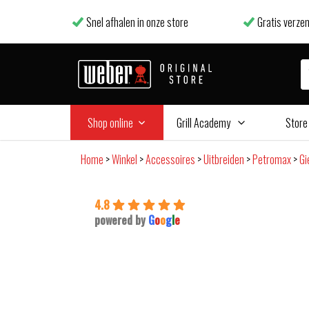
Snel afhalen in onze store
Gratis verzen
Shop online
Grill Academy
Store
Home
>
Winkel
>
Accessoires
>
Uitbreiden
>
Petromax
>
Gi
4.8
powered by
G
o
o
g
l
e