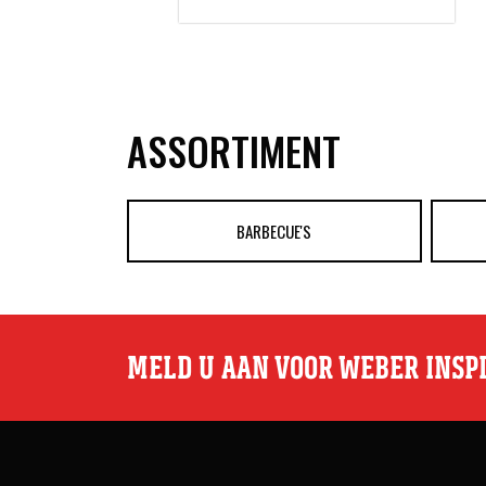
ASSORTIMENT
BARBECUE'S
MELD U AAN VOOR WEBER INSP