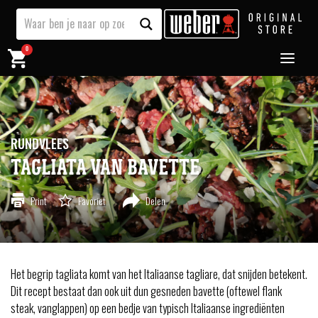
0
RUNDVLEES
TAGLIATA VAN BAVETTE
Print
Favoriet
Delen
Het begrip tagliata komt van het Italiaanse tagliare, dat snijden betekent.
Dit recept bestaat dan ook uit dun gesneden bavette (oftewel flank
steak, vanglappen) op een bedje van typisch Italiaanse ingrediënten