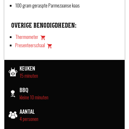
100 gram geraspte Parmezaanse kaas
OVERIGE BENODIGDHEDEN:
Thermometer
Presenteerschaal
KEUKEN
15 minuten
BBQ
kleine 10 minuten
AANTAL
4 personen