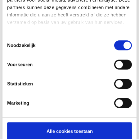
partners kunnen deze gegevens combineren met andere
informatie die u aan ze heeft verstrekt of die ze hebben
verzameld op basis van uw gebruik van hun services.
Toestemmingsselectie
Noodzakelijk
Tips
Voorkeuren
Laat het vlees minimaal 15 minuten rusten. Dit kan je doen
onder heel losje aluminiumfolie, onder een warmtelamp of in
Statistieken
een oven van max 50 graden
Bavette heeft een heel duidelijke draad. Het is heel
aanlokkelijk om met de draad mee te snijden, maar snij hem
Marketing
door. Dit is wat tegenstrijdig, maar geloof me, je vlees
smaakt echt beter.
Alle cookies toestaan