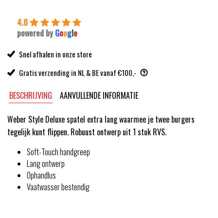
34,99.
24,99.
4.8
powered by
G
o
o
g
l
e
Snel afhalen in onze store
Gratis verzending in NL & BE vanaf €100,-
BESCHRIJVING
AANVULLENDE INFORMATIE
Weber Style Deluxe spatel extra lang waarmee je twee burgers
tegelijk kunt flippen. Robuust ontwerp uit 1 stuk RVS.
Soft-Touch handgreep
Lang ontwerp
Ophandlus
Vaatwasser bestendig