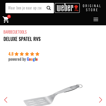
0
BARBECUETOOLS
DELUXE SPATEL RVS
4.8
powered by
G
o
o
g
l
e