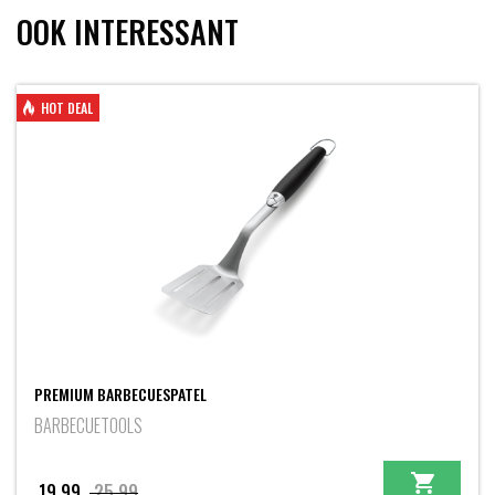
OOK INTERESSANT
HOT DEAL
PREMIUM BARBECUESPATEL
BARBECUETOOLS
Oorspronkelijke
Huidige
19,99
25,99