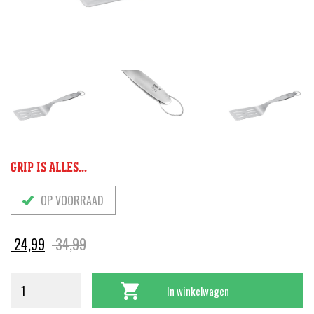
GRIP IS ALLES...
OP VOORRAAD
Oorspronkelijke
Huidige
24,99
34,99
prijs
prijs
was:
is:
In winkelwagen