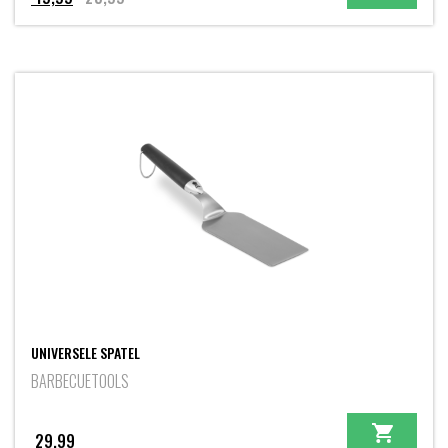
prijs
prijs
was:
is:
25,99.
19,99.
UNIVERSELE SPATEL
BARBECUETOOLS
29,99