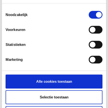
INSPIRATIE
Toestemmingsselectie
Noodzakelijk
RECEPTEN EN TIPS
Voorkeuren
VAN ONZE GRILL MASTERS
Statistieken
MEER INFORMATIE
Marketing
Alle cookies toestaan
Selectie toestaan