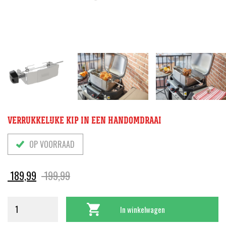
VERRUKKELIJKE KIP IN EEN HANDOMDRAAI
OP VOORRAAD
Oorspronkelijke
Huidige
189,99
199,99
prijs
prijs
was:
is:
In winkelwagen