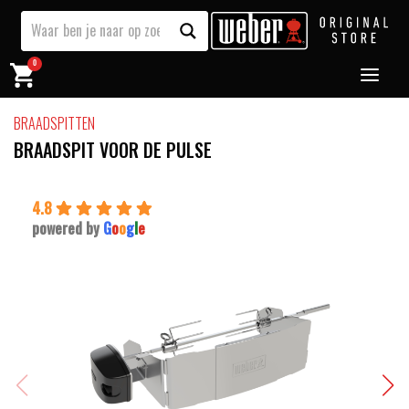
0
BRAADSPITTEN
BRAADSPIT VOOR DE PULSE
4.8
powered by
G
o
o
g
l
e