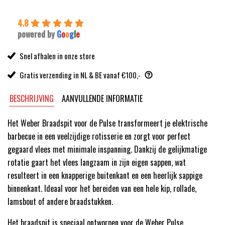
199,99.
189,99.
4.8
powered by
G
o
o
g
l
e
Snel afhalen in onze store
Gratis verzending in NL & BE vanaf €100,-
BESCHRIJVING
AANVULLENDE INFORMATIE
Het Weber Braadspit voor de Pulse transformeert je elektrische
barbecue in een veelzijdige rotisserie en zorgt voor perfect
gegaard vlees met minimale inspanning. Dankzij de gelijkmatige
rotatie gaart het vlees langzaam in zijn eigen sappen, wat
resulteert in een knapperige buitenkant en een heerlijk sappige
binnenkant. Ideaal voor het bereiden van een hele kip, rollade,
lamsbout of andere braadstukken.
Het braadspit is speciaal ontworpen voor de Weber Pulse