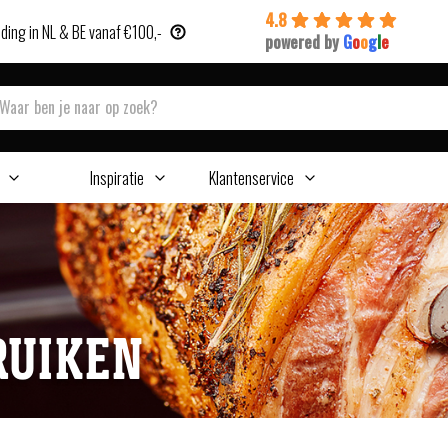
4.8
ding in NL & BE vanaf €100,-
powered by
G
o
o
g
l
e
Inspiratie
Klantenservice
RUIKEN