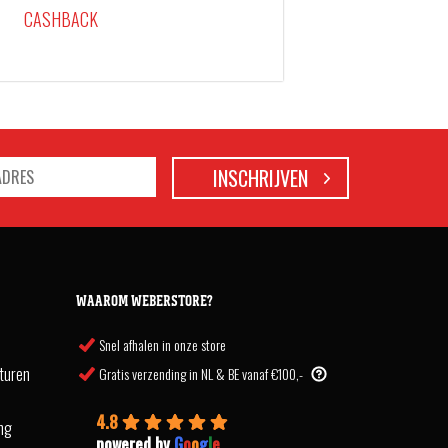
CASHBACK
WAAROM WEBERSTORE?
Snel afhalen in onze store
turen
Gratis verzending in NL & BE vanaf €100,-
4.8
ing
powered by
G
o
o
g
l
e