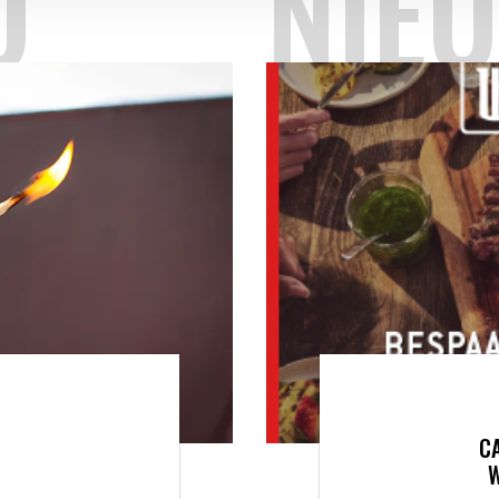
O
NIE
C