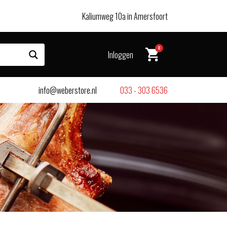
Kaliumweg 10a in Amersfoort
0
Inloggen
info@weberstore.nl
033 - 303 6536