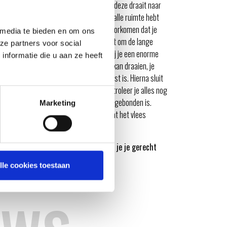
room. Zorg ervoor dat je controleert dat deze draait naar
deksel open (of leg deze weg) zodat je alle ruimte hebt
hittebestendige handschoenen
om te voorkomen dat je
 media te bieden en om ons
 aan de zijkant van het frame van je spit om de lange
ze partners voor social
g aan de andere kant van het spit, tenzij je een enorme
nformatie die u aan ze heeft
ontroleer nogmaals of het gerecht vrij kan draaien, je
s naar behoren vastgebonden en gespiest is. Hierna sluit
ls je echt zeker wilt zijn van je zaak controleer je alles nog
iet toevallig iets loslaat of verkeerd vastgebonden is.
Marketing
it af voordat je de touwtjes losknipt. Laat het vlees
nsnijdt.
 spit extreem warm zullen zijn zodra je je gerecht
lle cookies toestaan