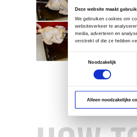
Deze website maakt gebruik
We gebruiken cookies om cont
websiteverkeer te analyseren
media, adverteren en analys
verstrekt of die ze hebben v
Toestemmingsselectie
Noodzakelijk
Alleen noodzakelijke c