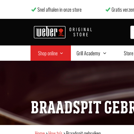
Snel afhalen in onze store
Gratis verzen
Shop online
Grill Academy
Store
BRAADSPIT GEB
Home
>
How to's
>
Braadspit gebruiken