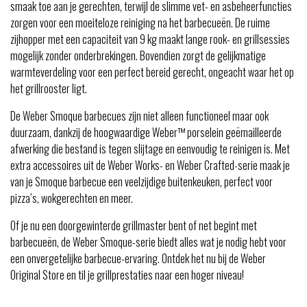
smaak toe aan je gerechten, terwijl de slimme vet- en asbeheerfuncties
zorgen voor een moeiteloze reiniging na het barbecueën. De ruime
zijhopper met een capaciteit van 9 kg maakt lange rook- en grillsessies
mogelijk zonder onderbrekingen. Bovendien zorgt de gelijkmatige
warmteverdeling voor een perfect bereid gerecht, ongeacht waar het op
het grillrooster ligt.
De Weber Smoque barbecues zijn niet alleen functioneel maar ook
duurzaam, dankzij de hoogwaardige Weber™ porselein geëmailleerde
afwerking die bestand is tegen slijtage en eenvoudig te reinigen is. Met
extra accessoires uit de Weber Works- en Weber Crafted-serie maak je
van je Smoque barbecue een veelzijdige buitenkeuken, perfect voor
pizza’s, wokgerechten en meer.
Of je nu een doorgewinterde grillmaster bent of net begint met
barbecueën, de Weber Smoque-serie biedt alles wat je nodig hebt voor
een onvergetelijke barbecue-ervaring. Ontdek het nu bij de Weber
Original Store en til je grillprestaties naar een hoger niveau!