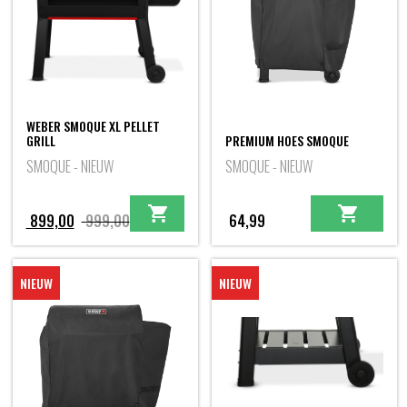
WEBER SMOQUE XL PELLET
GRILL
PREMIUM HOES SMOQUE
SMOQUE - NIEUW
SMOQUE - NIEUW
Oorspronkelijke
Huidige
899,00
999,00
64,99
prijs
prijs
was:
is:
NIEUW
NIEUW
999,00.
899,00.