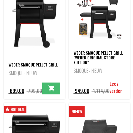
WEBER SMOQUE PELLET GRILL
"WEBER ORIGINAL STORE
EDITION"
WEBER SMOQUE PELLET GRILL
SMOQUE - NIEUW
SMOQUE - NIEUW
Lees
Oorspronkelijke
Huidige
Oorspronkel
Huidige
699,00
799,00
949,00
1.114,00
verder
prijs
prijs
prijs
prijs
was:
is:
was:
is:
HOT DEAL
NIEUW
799,00.
699,00.
1.114,00.
949,00.