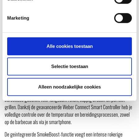
WOOD PELLETS APPLE
WOOD PELLETS ALDER
SMOQUE - NIEUW
SEARWOOD
Marketing
21,99
21,99
Alle cookies toestaan
SMOQUE - NIEUW
Selectie toestaan
De Weber Smoque-serie biedt de perfecte combinatie van innovatie,
veelzijdigheid en gebruiksgemak voor elke barbecue-liefhebber. Met een
Alleen noodzakelijke cookies
indrukwekkend temperatuurbereik van 80° tot 260°C zijn deze pellet
barbecues geschikt voor langzaam roken, sappig braden en perfect
grillen. Dankzij de geavanceerde Weber Connect Smart Controller heb je
volledige controle over de temperatuur en bereidingsprocessen, zowel
op de barbecue als via je smartphone.
De geïntegreerde SmokeBoost-functie voegt een intense rokerige