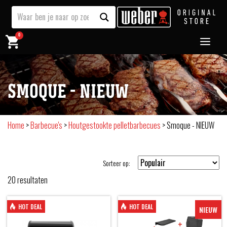
0
SMOQUE - NIEUW
Home
>
Barbecue's
>
Houtgestookte pelletbarbecues
>
Smoque - NIEUW
Sorteer op:
20
resultaten
HOT DEAL
HOT DEAL
NIEUW