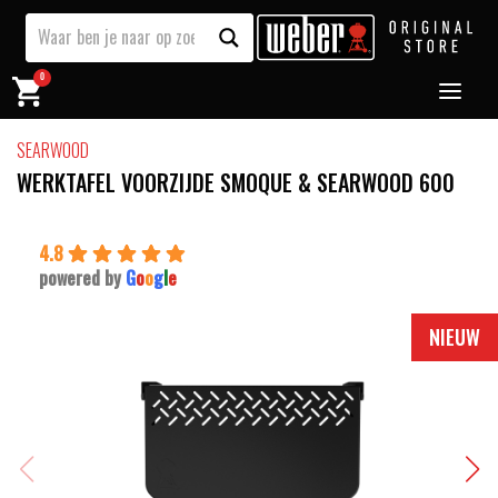
0
SEARWOOD
WERKTAFEL VOORZIJDE SMOQUE & SEARWOOD 600
4.8
powered by
G
o
o
g
l
e
NIEUW