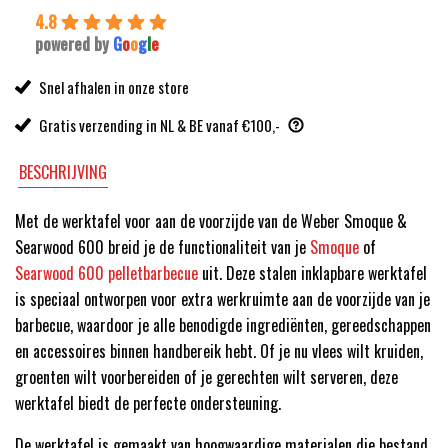
4.8
powered by
G
o
o
g
l
e
Snel afhalen in onze store
Gratis verzending in NL & BE vanaf €100,-
BESCHRIJVING
Met de werktafel voor aan de voorzijde van de Weber Smoque &
Searwood 600 breid je de functionaliteit van je
Smoque
of
Searwood 600 pelletbarbecue
uit. Deze stalen inklapbare werktafel
is speciaal ontworpen voor extra werkruimte aan de voorzijde van je
barbecue, waardoor je alle benodigde ingrediënten, gereedschappen
en accessoires binnen handbereik hebt. Of je nu vlees wilt kruiden,
groenten wilt voorbereiden of je gerechten wilt serveren, deze
werktafel biedt de perfecte ondersteuning.
De werktafel is gemaakt van hoogwaardige materialen die bestand