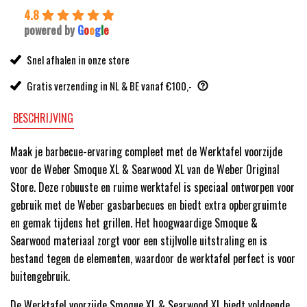
4.8
powered by
G
o
o
g
l
e
Snel afhalen in onze store
Gratis verzending in NL & BE vanaf €100,-
BESCHRIJVING
Maak je barbecue-ervaring compleet met de Werktafel voorzijde
voor de Weber Smoque XL & Searwood XL van de Weber Original
Store. Deze robuuste en ruime werktafel is speciaal ontworpen voor
gebruik met de Weber gasbarbecues en biedt extra opbergruimte
en gemak tijdens het grillen. Het hoogwaardige Smoque &
Searwood materiaal zorgt voor een stijlvolle uitstraling en is
bestand tegen de elementen, waardoor de werktafel perfect is voor
buitengebruik.
De Werktafel voorzijde Smoque XL & Searwood XL biedt voldoende