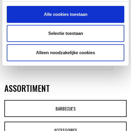
Alle cookies toestaan
Selectie toestaan
GLÜHWEIN VAN DE MASTER
TOUCH UIT DE DUTCH OVEN
Alleen noodzakelijke cookies
RECEPT
ASSORTIMENT
BARBECUE'S
ACCESSOIRES