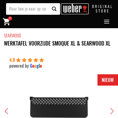
0
SEARWOOD
WERKTAFEL VOORZIJDE SMOQUE XL & SEARWOOD XL
4.8
powered by
G
o
o
g
l
e
NIEUW