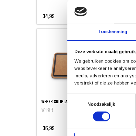
34,99
149,
Toestemming
Deze website maakt gebruik
We gebruiken cookies om cont
websiteverkeer te analyseren
media, adverteren en analys
verstrekt of die ze hebben v
Toestemmingsselectie
WEBER SNIJPLANK
GIETI
Noodzakelijk
SMOKE
WEBER
RESER
36,99
69,