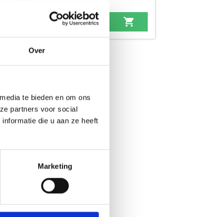
Oorspronkelijke
Huidige
19,99
29,99
prijs
prijs
was:
is:
Over
29,99.
19,99.
 media te bieden en om ons
ze partners voor social
nformatie die u aan ze heeft
Marketing