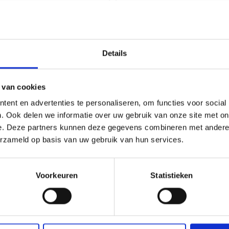
Oorspronkelijke
Huidige
99
89,99
129,99
prijs
prijs
was:
is:
Details
129,99.
89,99.
 van cookies
ent en advertenties te personaliseren, om functies voor social
. Ook delen we informatie over uw gebruik van onze site met on
e. Deze partners kunnen deze gegevens combineren met andere i
erzameld op basis van uw gebruik van hun services.
JZEREN GRILLROOSTER VOOR DE
WEBER PELLET OPBERGZAK
Voorkeuren
Statistieken
FIRE
PELLET GRILL ACCESSOIRES
VE SMOKEFIRE
99
Meer informatie
36,99