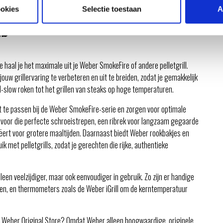
ookies
Selectie toestaan
A
ES
e haal je het maximale uit je Weber SmokeFire of andere pelletgrill.
uw grillervaring te verbeteren en uit te breiden, zodat je gemakkelijk
-slow roken tot het grillen van steaks op hoge temperaturen.
t te passen bij de Weber SmokeFire-serie en zorgen voor optimale
rs voor die perfecte schroeistrepen, een ribrek voor langzaam gegaarde
eëert voor grotere maaltijden. Daarnaast biedt Weber rookbakjes en
k met pelletgrills, zodat je gerechten die rijke, authentieke
lleen veelzijdiger, maar ook eenvoudiger in gebruik. Zo zijn er handige
den, en thermometers zoals de Weber iGrill om de kerntemperatuur
e Weber Original Store? Omdat Weber alleen hoogwaardige, originele