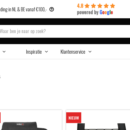
4.8
ding in NL & BE vanaf €100,-
powered by
G
o
o
g
l
e
Inspiratie
Klantenservice
s
NIEUW