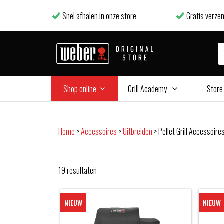
Snel afhalen in onze store
Gratis verzen
Shop online
Grill Academy
Store
Home
>
Accessoires
>
Uitbreiden
>
Pellet Grill Accessoire
19
resultaten
NIEUW
NIEUW