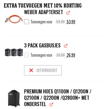
EXTRA TOEVOEGEN MET 10% KORTING
WEBER ADAPTERSET
Oorspronkelijke
Huidige
Toevoegen voor
59,99
53,99
prijs
prijs
was:
is:
59,99.
53,99.
3 PACK GASBUSJES
Oorspronkelijke
Huidige
Toevoegen voor
29,99
26,99
prijs
prijs
was:
is:
29,99.
26,99.
UITVERKOCHT
PREMIUM HOES Q1100N / Q1200N /
Q2100N / Q2200N /Q2800N+ MET
ONDERSTEL