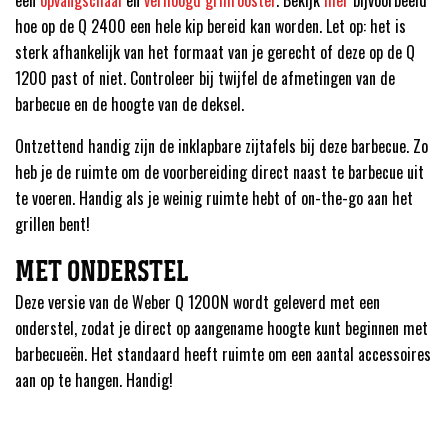
een
opvangschaal
en
verhoogd grillrooster
. Bekijk
hier
bijvoorbeeld
hoe op de Q 2400 een hele kip bereid kan worden. Let op: het is
sterk afhankelijk van het formaat van je gerecht of deze op de Q
1200 past of niet. Controleer bij twijfel de afmetingen van de
barbecue en de hoogte van de deksel.
Ontzettend handig zijn de inklapbare zijtafels bij deze barbecue. Zo
heb je de ruimte om de voorbereiding direct naast te barbecue uit
te voeren. Handig als je weinig ruimte hebt of on-the-go aan het
grillen bent!
MET ONDERSTEL
Deze versie van de Weber Q 1200N wordt geleverd met een
onderstel, zodat je direct op aangename hoogte kunt beginnen met
barbecueën. Het standaard heeft ruimte om een aantal accessoires
aan op te hangen. Handig!