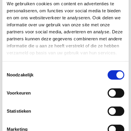
NIEUW
We gebruiken cookies om content en advertenties te
personaliseren, om functies voor social media te bieden
en om ons websiteverkeer te analyseren. Ook delen we
informatie over uw gebruik van onze site met onze
partners voor social media, adverteren en analyse. Deze
partners kunnen deze gegevens combineren met andere
informatie die u aan ze heeft verstrekt of die ze hebben
verzameld op basis van uw gebruik van hun services.
Toestemmingsselectie
Noodzakelijk
BRAADSPIT VOOR Q1100N / Q1200N
Q SERIE - NIEUW
Voorkeuren
179,99
Statistieken
NIEUW
Marketing