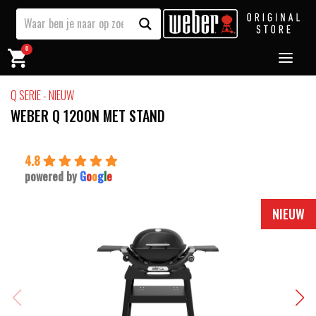
0
Q SERIE - NIEUW
WEBER Q 1200N MET STAND
4.8
powered by
G
o
o
g
l
e
NIEUW