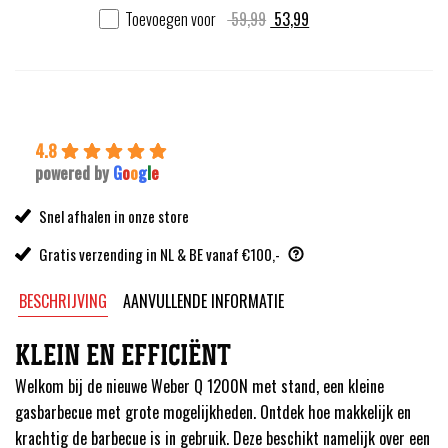
Oorspronkelijke
Huidige
Toevoegen voor
59,99
53,99
prijs
prijs
was:
is:
59,99.
53,99.
4.8
powered by
G
o
o
g
l
e
Snel afhalen in onze store
Gratis verzending in NL & BE vanaf €100,-
BESCHRIJVING
AANVULLENDE INFORMATIE
KLEIN EN EFFICIËNT
Welkom bij de nieuwe Weber Q 1200N met stand, een kleine
gasbarbecue met grote mogelijkheden. Ontdek hoe makkelijk en
krachtig de barbecue is in gebruik. Deze beschikt namelijk over een