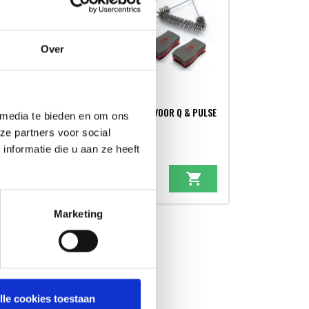
Over
WEBER REINIGINGSSET VOOR Q & PULSE
 media te bieden en om ons
BARBECUES
ze partners voor social
REINIGINGSSETS
nformatie die u aan ze heeft
matie
49,99
Marketing
lle cookies toestaan