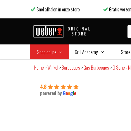
Snel afhalen in onze store
Gratis verzen
Shop online
Grill Academy
Store
Home
>
Winkel
>
Barbecue's
>
Gas Barbecues
>
Q Serie - 
4.8
powered by
G
o
o
g
l
e