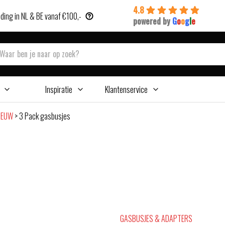
4.8
ding in NL & BE vanaf €100,-
powered by
G
o
o
g
l
e
Inspiratie
Klantenservice
NIEUW
>
3 Pack gasbusjes
GASBUSJES & ADAPTERS