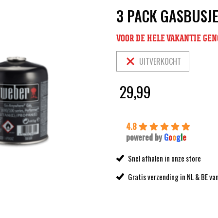
3 PACK GASBUSJ
VOOR DE HELE VAKANTIE GENO
UITVERKOCHT
29,99
4.8
powered by
G
o
o
g
l
e
Snel afhalen in onze store
Gratis verzending in NL & BE va