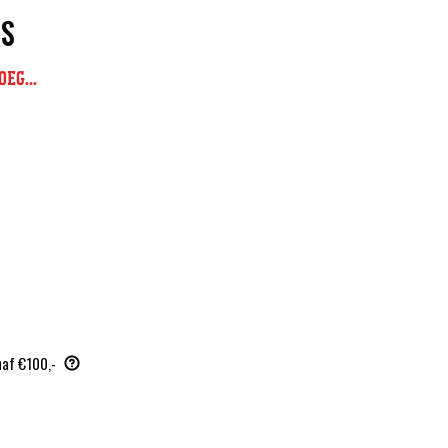
ES
EG...
naf €100,-