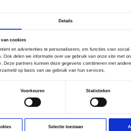
Details
 van cookies
ent en advertenties te personaliseren, om functies voor social
R ADAPTERSET
. Ook delen we informatie over uw gebruik van onze site met on
3 PACK GASBUSJES
USJES & ADAPTERS
e. Deze partners kunnen deze gegevens combineren met andere i
GASBUSJES & ADAPTERS
erzameld op basis van uw gebruik van hun services.
99
29,99
Meer infor
Voorkeuren
Statistieken
ookies
Selectie toestaan
A