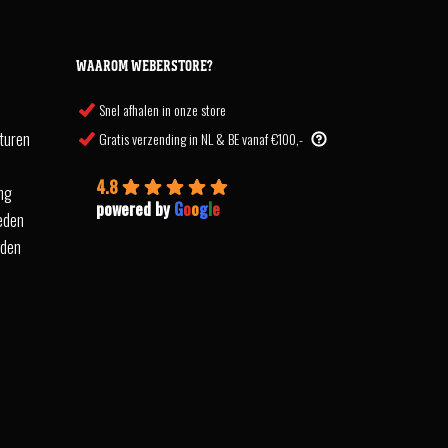
WAAROM WEBERSTORE?
Snel afhalen in onze store
turen
Gratis verzending in NL & BE vanaf €100,-
4.8
ing
powered by
G
o
o
g
l
e
eden
rden