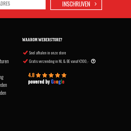
WAAROM WEBERSTORE?
Snel afhalen in onze store
turen
Gratis verzending in NL & BE vanaf €100,-
4.8
ing
powered by
G
o
o
g
l
e
eden
rden