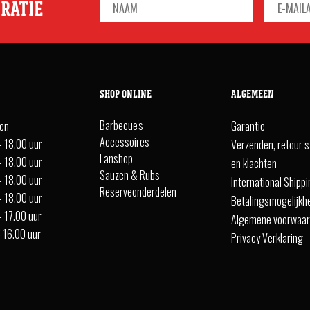
IRATIE
SHOP ONLINE
ALGEMEEN
Barbecue's
ten
Garantie
Accessoires
- 18.00 uur
Verzenden, retour s
Fanshop
- 18.00 uur
en klachten
Sauzen & Rubs
- 18.00 uur
International Shipp
Reserveonderdelen
- 18.00 uur
Betalingsmogelijkh
- 17.00 uur
Algemene voorwaa
- 16.00 uur
Privacy Verklaring