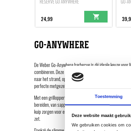
RESERVE GO ANYWHERE
GO-A
24,99
39,
GO-ANYWHERE
De Weber Go-Anywhere barbecue is dé ideale keuze voor lief
combineren. Deze compacte houtskoolbarbecue is ontwor
naar het strand, op een picknick of naar de camping. Dank
perfecte metgezel voor al je avonturen.
Toestemming
Met een grilloppervlak van 42 x 26 cm biedt de Weber Go-
bereiden, van sappige steaks en hamburgers tot gegrilde 
kuip zorgen voor een uitstekende warmteverdeling, waardoo
Deze website maakt gebruik
zet.
We gebruiken cookies om cont
Dankzij de slimme ventilatieopeningen kun je de temperat