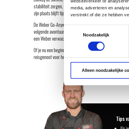
websiteverkeer te analyseren
stabiliteit zorgen, zelfs op ongelijke oppervlakken. De p
media, adverteren en analys
zijn plaats blijft tijdens transport.
verstrekt of die ze hebben v
De Weber Go-Anywhere is eenvoudig schoon te maken, waar
Toestemmingsselectie
volgende avontuur. Dit model is verkrijgbaar bij de Weber 
Noodzakelijk
een Weber verwacht, in een compact en draagbaar forma
Of je nu een beginnende barbecueër bent of een doorgewi
reisgenoot voor heerlijk buitenkoken, waar je ook bent!
Alleen noodzakelijke c
Tips v
Als j