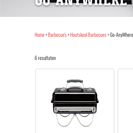
Home
>
Barbecue's
>
Houtskool Barbecues
>
Go-AnyWher
6
resultaten