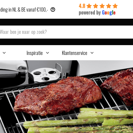
4.8
ding in NL & BE vanaf €100,-
powered by
G
o
o
g
l
e
Inspiratie
Klantenservice