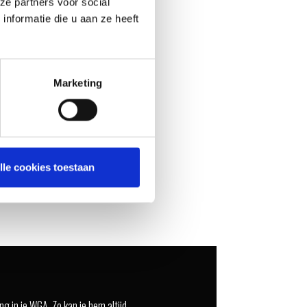
ze partners voor social
nformatie die u aan ze heeft
Marketing
lle cookies toestaan
ng in je WGA. Zo kan je hem altijd