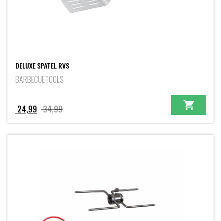
DELUXE SPATEL RVS
BARBECUETOOLS
Oorspronkelijke
Huidige
24,99
34,99
prijs
prijs
was:
is:
34,99.
24,99.