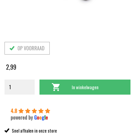
OP VOORRAAD
2,99
In winkelwagen
4.8
powered by
G
o
o
g
l
e
Snel afhalen in onze store