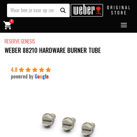
0
RESERVE GENESIS
WEBER 88210 HARDWARE BURNER TUBE
4.8
powered by
G
o
o
g
l
e