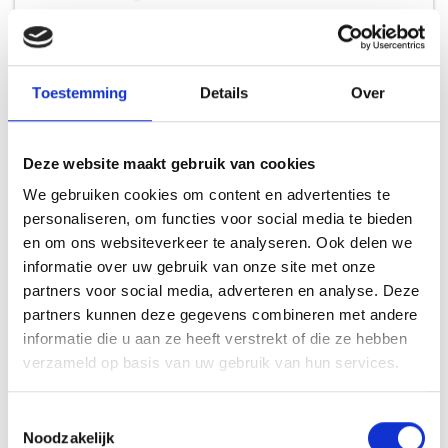
TURNPIKE SMOKERS STAINLESS STEEL INJECTOR KIT
Toestemming
Details
Over
BARBECUETOOLS
24,99
Deze website maakt gebruik van cookies
We gebruiken cookies om content en advertenties te
personaliseren, om functies voor social media te bieden
en om ons websiteverkeer te analyseren. Ook delen we
informatie over uw gebruik van onze site met onze
INSPIRATIE
partners voor social media, adverteren en analyse. Deze
partners kunnen deze gegevens combineren met andere
informatie die u aan ze heeft verstrekt of die ze hebben
verzameld op basis van uw gebruik van hun services.
RECEPTEN EN TIPS
VAN ONZE GRILL MASTERS
Toestemmingsselectie
Noodzakelijk