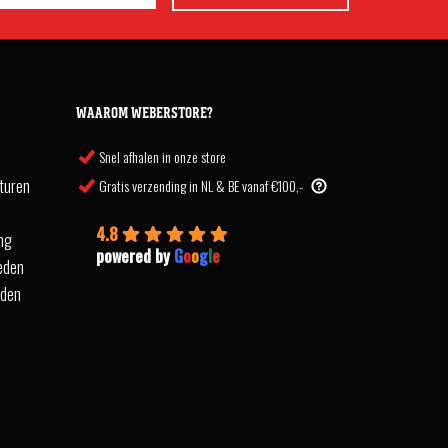
WAAROM WEBERSTORE?
Snel afhalen in onze store
turen
Gratis verzending in NL & BE vanaf €100,-
4.8
ing
powered by
G
o
o
g
l
e
eden
rden