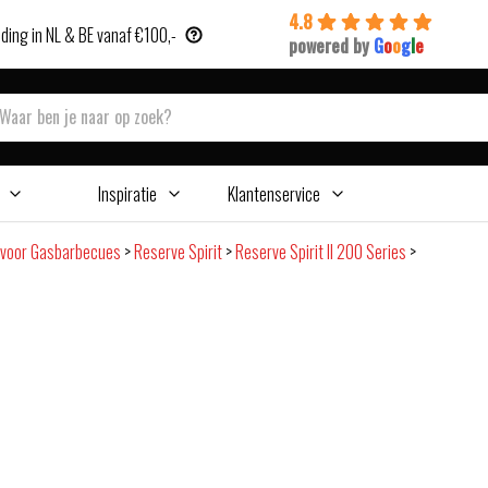
4.8
ding in NL & BE vanaf €100,-
powered by
G
o
o
g
l
e
Inspiratie
Klantenservice
 voor Gasbarbecues
>
Reserve Spirit
>
Reserve Spirit II 200 Series
>