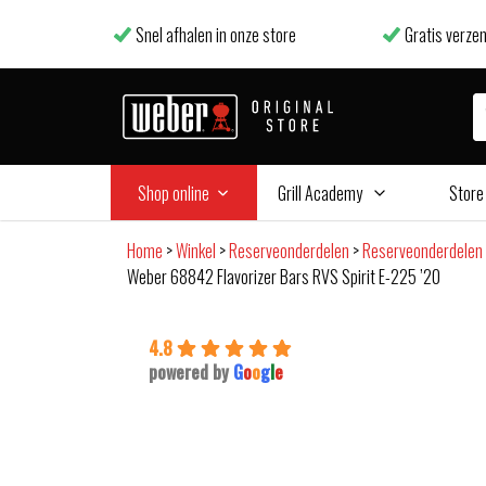
Snel afhalen in onze store
Gratis verzen
Shop online
Grill Academy
Store
Home
>
Winkel
>
Reserveonderdelen
>
Reserveonderdelen
Weber 68842 Flavorizer Bars RVS Spirit E-225 ’20
4.8
powered by
G
o
o
g
l
e