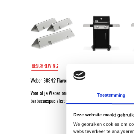
BESCHRIJVING
Weber 68842 Flavorizer bars RVS Spirit E-225 ’20.
Voor al je Weber onderdelen ga je naar de Weber Origin
Toestemming
barbecuespecialist van Nederland.
Deze website maakt gebruik
We gebruiken cookies om cont
websiteverkeer te analyseren