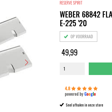
RESERVE SPIRIT
WEBER 68842 FLA
E-225 '20
OP VOORRAAD
49,99
4.8
powered by
G
o
o
g
l
e
Snel afhalen in onze store