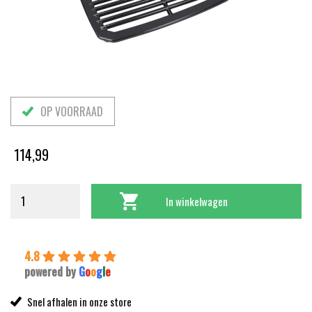
OP VOORRAAD
114,99
In winkelwagen
4.8
powered by
G
o
o
g
l
e
Snel afhalen in onze store