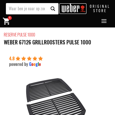
0
RESERVE PULSE 1000
WEBER 67126 GRILLROOSTERS PULSE 1000
4.8
powered by
G
o
o
g
l
e