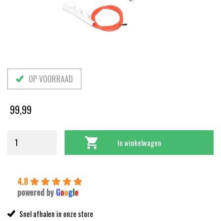
OP VOORRAAD
99,99
In winkelwagen
4.8
powered by
G
o
o
g
l
e
Snel afhalen in onze store