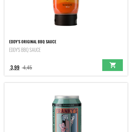
EDDY’S ORIGINAL BBQ SAUCE
EDDY'S BBQ SAUCE
Oorspronkelijke
Huidige
3,99
4,45
prijs
prijs
was:
is:
4,45.
3,99.