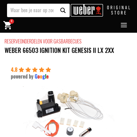
0
RESERVEONDERDELEN VOOR GASBARBECUES
WEBER 66503 IGNITION KIT GENESIS II LX 2XX
4.8
powered by
G
o
o
g
l
e