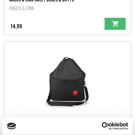
ANGUS & OINK
14,99
PREMIUM DRAAGTAS VOOR SMOKEY JOE
SMOKEY JOE