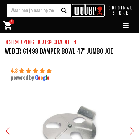
0
RESERVE OVERIGE HOUTSKOOLMODELLEN
WEBER 61498 DAMPER BOWL 47" JUMBO JOE
4.8
powered by
G
o
o
g
l
e