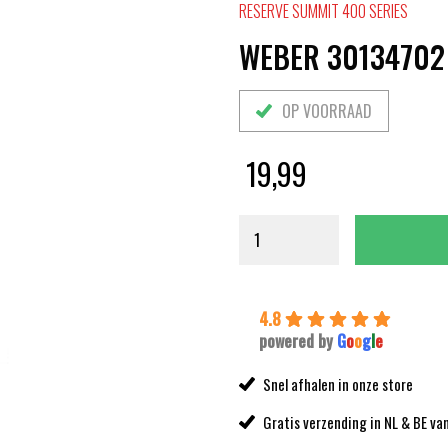
RESERVE SUMMIT 400 SERIES
WEBER 30134702
OP VOORRAAD
19,99
4.8
powered by
G
o
o
g
l
e
Snel afhalen in onze store
Gratis verzending in NL & BE va