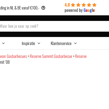
4.8
ding in NL & BE vanaf €100,-
powered by
G
o
o
g
l
e
Inspiratie
Klantenservice
 voor Gasbarbecues
>
Reserve Summit Gasbarbecue
>
Reserve
mit ’08