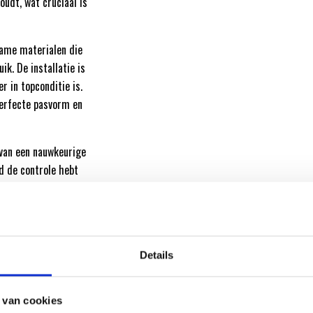
oudt, wat cruciaal is
ame materialen die
k. De installatie is
r in topconditie is.
perfecte pasvorm en
van een nauwkeurige
jd de controle hebt
rlijke
Details
 van cookies