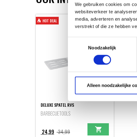
We gebruiken cookies om cont
websiteverkeer te analyseren
media, adverteren en analys
HOT DEAL
verstrekt of die ze hebben v
Toestemmingsselectie
Noodzakelijk
Alleen noodzakelijke c
DELUXE SPATEL RVS
BARBECUETOOLS
Oorspronkelijke
Huidige
24,99
34,99