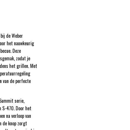
bij de Weber
voor het nauwkeurig
rbecue. Deze
ksgemak, zodat je
dens het grillen. Met
mperatuurregeling
en van de perfecte
 Summit serie,
n S-470. Door het
pen na verloop van
an de knop zorgt