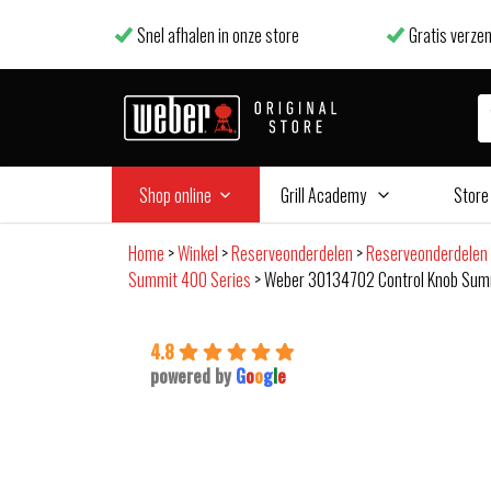
Snel afhalen in onze store
Gratis verzen
Shop online
Grill Academy
Store
Home
>
Winkel
>
Reserveonderdelen
>
Reserveonderdelen
Summit 400 Series
>
Weber 30134702 Control Knob Sum
4.8
powered by
G
o
o
g
l
e