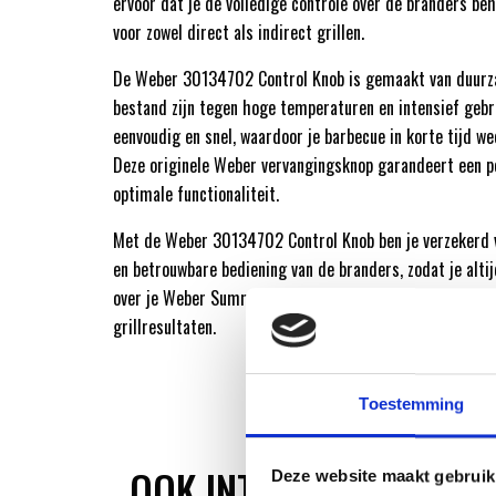
ervoor dat je de volledige controle over de branders beh
voor zowel direct als indirect grillen.
De Weber 30134702 Control Knob is gemaakt van duurz
bestand zijn tegen hoge temperaturen en intensief gebrui
eenvoudig en snel, waardoor je barbecue in korte tijd wee
Deze originele Weber vervangingsknop garandeert een 
optimale functionaliteit.
Met de Weber 30134702 Control Knob ben je verzekerd 
en betrouwbare bediening van de branders, zodat je alti
over je Weber Summit barbecue en kunt genieten van hee
grillresultaten.
Toestemming
OOK INTERESSANT
Deze website maakt gebruik