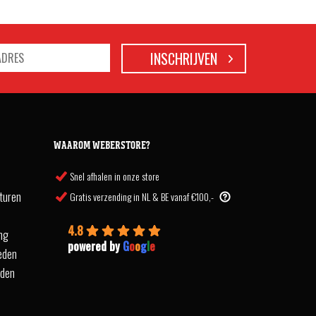
WAAROM WEBERSTORE?
Snel afhalen in onze store
turen
Gratis verzending in NL & BE vanaf €100,-
4.8
ing
powered by
G
o
o
g
l
e
eden
rden