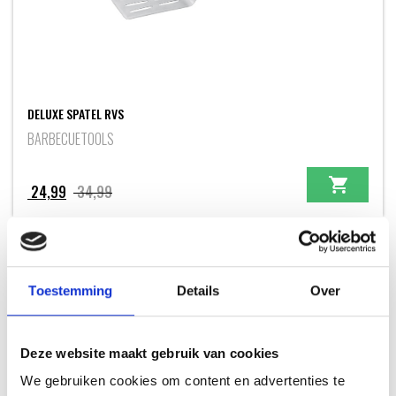
DELUXE SPATEL RVS
BARBECUETOOLS
Oorspronkelijke
Huidige
24,99
34,99
prijs
prijs
was:
is:
34,99.
24,99.
HOT DEAL
+ GRATIS EXTRA'S
Toestemming
Details
Over
Deze website maakt gebruik van cookies
We gebruiken cookies om content en advertenties te