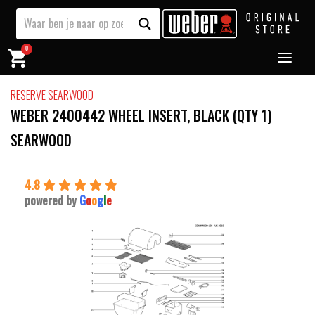
0
RESERVE SEARWOOD
WEBER 2400442 WHEEL INSERT, BLACK (QTY 1)
SEARWOOD
4.8
powered by
G
o
o
g
l
e