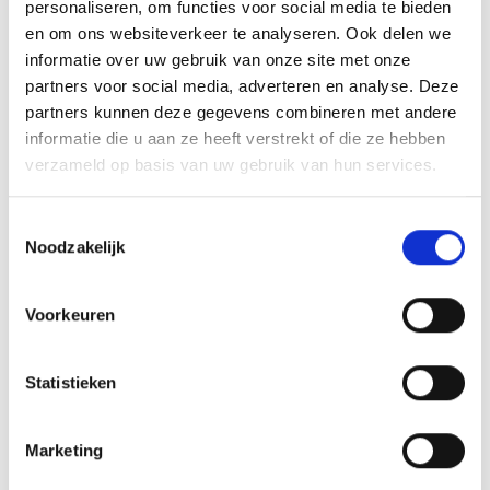
personaliseren, om functies voor social media te bieden
en om ons websiteverkeer te analyseren. Ook delen we
informatie over uw gebruik van onze site met onze
partners voor social media, adverteren en analyse. Deze
WEBER SEARWOOD 600 PELLET GRILL
partners kunnen deze gegevens combineren met andere
SEARWOOD
informatie die u aan ze heeft verstrekt of die ze hebben
verzameld op basis van uw gebruik van hun services.
Oorspronkelijke
Huidige
1.099,00
1.199,00
Toestemmingsselectie
prijs
prijs
Noodzakelijk
was:
is:
1.199,00.
1.099,00.
Voorkeuren
INSPIRATIE
Statistieken
RECEPTEN EN TIPS
Marketing
VAN ONZE GRILL MASTERS