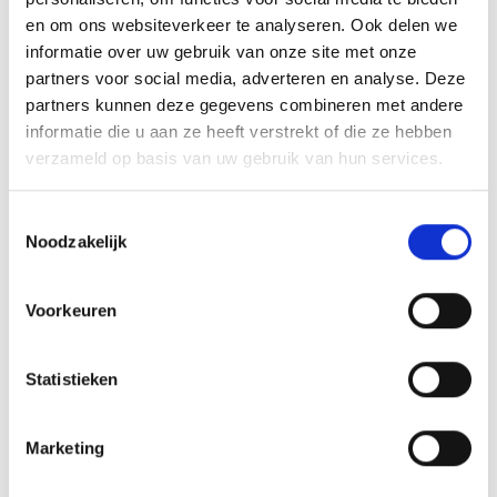
en om ons websiteverkeer te analyseren. Ook delen we
informatie over uw gebruik van onze site met onze
partners voor social media, adverteren en analyse. Deze
WEBER SEARWOOD 600 PELLET GRILL
partners kunnen deze gegevens combineren met andere
SEARWOOD
informatie die u aan ze heeft verstrekt of die ze hebben
verzameld op basis van uw gebruik van hun services.
Oorspronkelijke
Huidige
1.099,00
1.199,00
prijs
prijs
Toestemmingsselectie
was:
is:
Noodzakelijk
1.199,00.
1.099,00.
Voorkeuren
INSPIRATIE
Statistieken
RECEPTEN EN TIPS
Marketing
VAN ONZE GRILL MASTERS