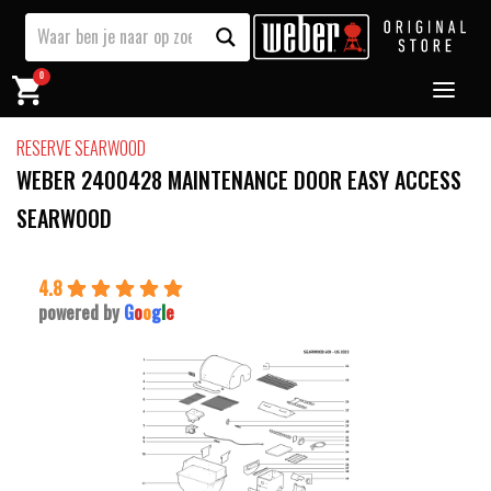
0
RESERVE SEARWOOD
WEBER 2400428 MAINTENANCE DOOR​ EASY ACCESS
SEARWOOD
4.8
powered by
G
o
o
g
l
e