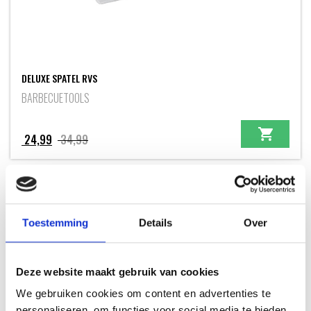
DELUXE SPATEL RVS
BARBECUETOOLS
Oorspronkelijke
Huidige
24,99
34,99
prijs
prijs
was:
is:
34,99.
24,99.
HOT DEAL
+ GRATIS EXTRA'S
Toestemming
Details
Over
Deze website maakt gebruik van cookies
We gebruiken cookies om content en advertenties te
personaliseren, om functies voor social media te bieden