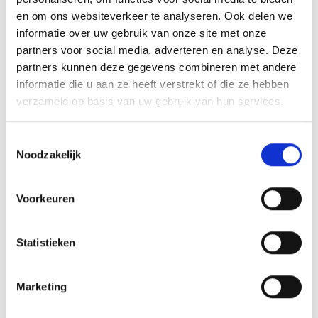
en om ons websiteverkeer te analyseren. Ook delen we
informatie over uw gebruik van onze site met onze
partners voor social media, adverteren en analyse. Deze
WEBER SEARWOOD 600 PELLET GRILL
partners kunnen deze gegevens combineren met andere
SEARWOOD
informatie die u aan ze heeft verstrekt of die ze hebben
verzameld op basis van uw gebruik van hun services.
Oorspronkelijke
Huidige
1.099,00
1.199,00
prijs
prijs
Toestemmingsselectie
was:
is:
Noodzakelijk
1.199,00.
1.099,00.
Voorkeuren
INSPIRATIE
Statistieken
RECEPTEN EN TIPS
Marketing
VAN ONZE GRILL MASTERS