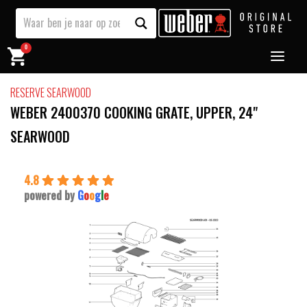
0
RESERVE SEARWOOD
WEBER 2400370 COOKING GRATE, UPPER, 24"
SEARWOOD
4.8
powered by
G
o
o
g
l
e