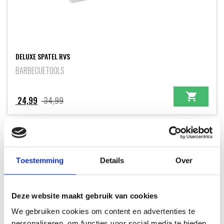
DELUXE SPATEL RVS
BARBECUETOOLS
Oorspronkelijke
Huidige
24,99
34,99
prijs
prijs
was:
is:
34,99.
24,99.
HOT DEAL
+ GRATIS EXTRA'S
Toestemming
Details
Over
Deze website maakt gebruik van cookies
We gebruiken cookies om content en advertenties te
personaliseren, om functies voor social media te bieden