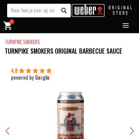
0
TURNPIKE SMOKERS
TURNPIKE SMOKERS ORIGINAL BARBECUE SAUCE
4.8
powered by
G
o
o
g
l
e