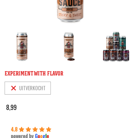
EXPERIMENT WITH FLAVOR
UITVERKOCHT
8,99
4.8
powered by
G
o
o
g
l
e