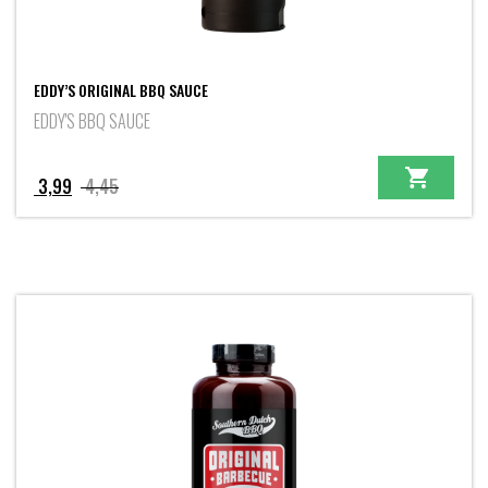
EDDY’S ORIGINAL BBQ SAUCE
EDDY'S BBQ SAUCE
Oorspronkelijke
Huidige
3,99
4,45
prijs
prijs
was:
is:
4,45.
3,99.