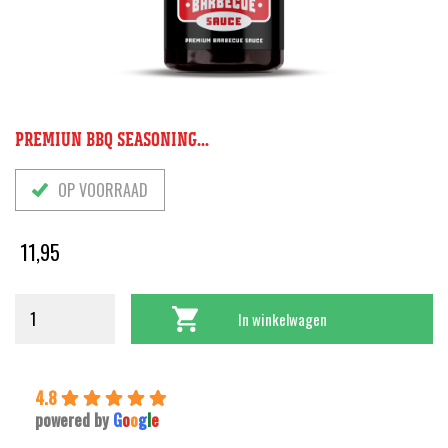
PREMIUN BBQ SEASONING...
OP VOORRAAD
11,95
In winkelwagen
4.8
powered by
G
o
o
g
l
e