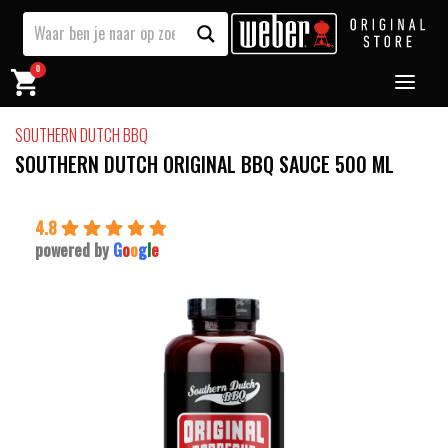
0
SOUTHERN DUTCH BBQ
SOUTHERN DUTCH ORIGINAL BBQ SAUCE 500 ML
4.8
powered by
G
o
o
g
l
e