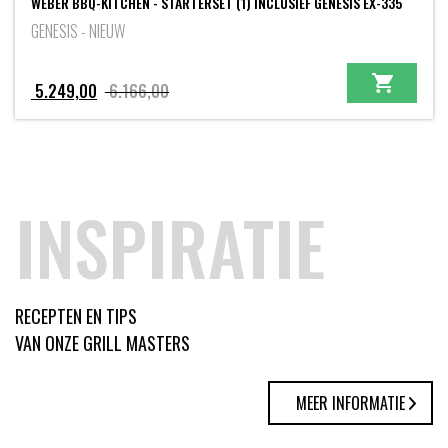
WEBER BBQ-KITCHEN - STARTERSET (1) INCLUSIEF GENESIS EX-335
GENESIS - NIEUW
Oorspronkelijke
Huidige
5.249,00
6.166,00
prijs
prijs
was:
is:
6.166,00.
5.249,00.
INSPIRATIE
RECEPTEN EN TIPS
VAN ONZE GRILL MASTERS
MEER INFORMATIE