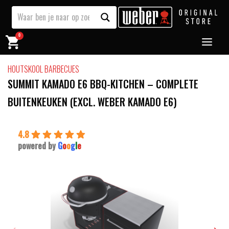
0
HOUTSKOOL BARBECUES
SUMMIT KAMADO E6 BBQ-KITCHEN – COMPLETE
BUITENKEUKEN (EXCL. WEBER KAMADO E6)
4.8
powered by
G
o
o
g
l
e