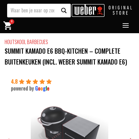
0
HOUTSKOOL BARBECUES
SUMMIT KAMADO E6 BBQ-KITCHEN – COMPLETE
BUITENKEUKEN (INCL. WEBER SUMMIT KAMADO E6)
4.8
powered by
G
o
o
g
l
e