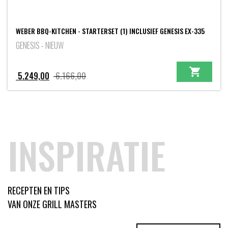
WEBER BBQ-KITCHEN - STARTERSET (1) INCLUSIEF GENESIS EX-335
GENESIS - NIEUW
Oorspronkelijke
Huidige
5.249,00
6.166,00
prijs
prijs
was:
is:
6.166,00.
5.249,00.
INSPIRATIE
RECEPTEN EN TIPS
VAN ONZE GRILL MASTERS