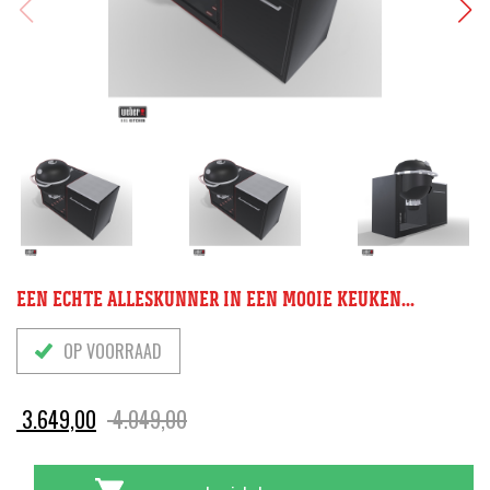
EEN ECHTE ALLESKUNNER IN EEN MOOIE KEUKEN...
OP VOORRAAD
Oorspronkelijke
Huidige
3.649,00
4.049,00
prijs
prijs