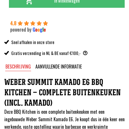
was:
is:
In winkelwagen
4.049,00.
3.649,00.
4.8
powered by
G
o
o
g
l
e
Snel afhalen in onze store
Gratis verzending in NL & BE vanaf €100,-
BESCHRIJVING
AANVULLENDE INFORMATIE
WEBER SUMMIT KAMADO E6 BBQ
KITCHEN – COMPLETE BUITENKEUKEN
(INCL. KAMADO)
Deze BBQ Kitchen is een complete buitenkeuken met een
ingebouwde Weber Summit Kamado E6. Je koopt dus in één keer een
werkende, vaste opstelling waarin barbecue en werkruimte